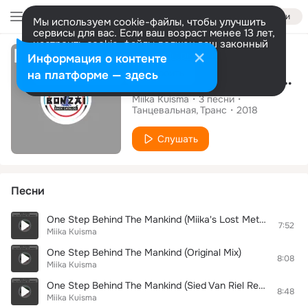
Войти
Мы используем cookie-файлы, чтобы улучшить
сервисы для вас. Если ваш возраст менее 13 лет,
настроить cookie-файлы должен ваш законный
Альбом
представитель.
Больше информации
Информация о контенте
Разрешить все
Настроить
на платформе — здесь
One Step Behind The Mankind
Miika Kuisma
3
песни
Танцевальная
Транс
2018
Слушать
Песни
One Step Behind The Mankind (Miika's Lost Method Mix)
7:52
Miika Kuisma
One Step Behind The Mankind (Original Mix)
8:08
Miika Kuisma
One Step Behind The Mankind (Sied Van Riel Remix)
8:48
Miika Kuisma