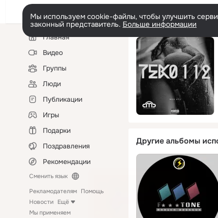
Мы используем cookie-файлы, чтобы улучшить сервис
законный представитель.
Больше информации
Левая
Главная
колонка
Видео
Группы
Люди
Публикации
Игры
Подарки
Другие альбомы исп
Поздравления
Рекомендации
Сменить язык
Рекламодателям
Помощь
Новости
Ещё
Мы применяем