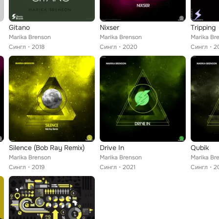
Gitano
Nixser
Tripping
Marika Brenson
Marika Brenson
Marika Br
Сингл
2018
Сингл
2020
Сингл
2
Silence (Bob Ray Remix)
Drive In
Qubik
Marika Brenson
Marika Brenson
Marika Br
Сингл
2019
Сингл
2021
Сингл
2