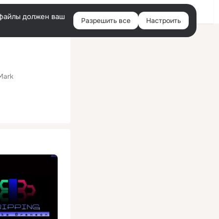
Помощь
Войти
й
e-файлы должен ваш
Разрешить все
Настроить
Правая
колонка
Mark