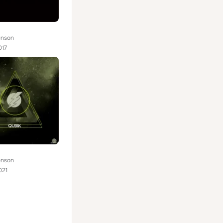
enson
017
enson
021