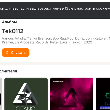
Русски
ы для вас. Если ваш возраст менее 13 лет, настроить cooki
Альбом
Tek0112
Various Artists
Marika Brenson
Bob Ray
Poul Dump
John Katzkan
Kramer
Elektrobeats Records
Peter Luke
Техно
2020
Слушать
олнителя