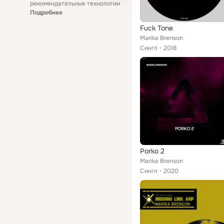
рекомендательные технологии
Подробнее
Fuck Tone
Marika Brenson
Сингл
2018
Porko 2
Marika Brenson
Сингл
2020