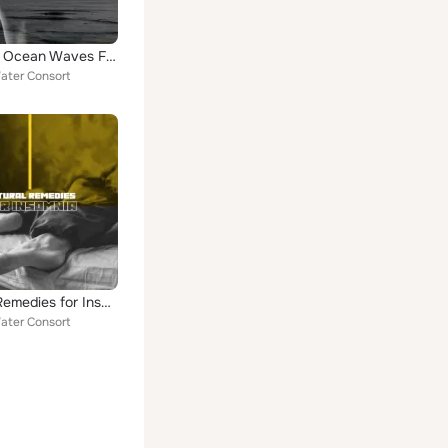
Soothing Ocean Waves For Sleep
ater Consort
Natural Remedies for Insomnia (Sleep Music Sounds)
ater Consort