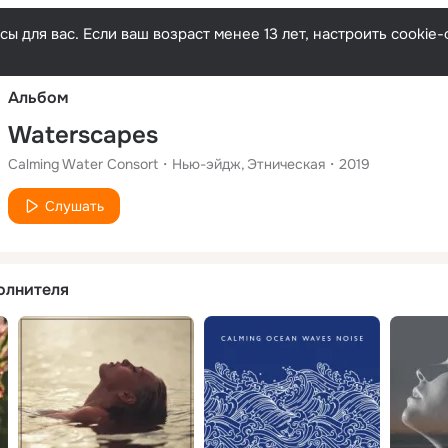
Русски
ы для вас. Если ваш возраст менее 13 лет, настроить cooki
Альбом
Waterscapes
Calming Water Consort
Нью-эйдж
Этническая
2019
Слушать
олнителя