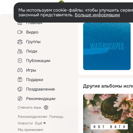
Мы используем cookie-файлы, чтобы улучшить сервис
законный представитель.
Больше информации
Левая
Главная
колонка
Видео
Группы
Люди
Публикации
Игры
Подарки
Другие альбомы исп
Поздравления
Рекомендации
Сменить язык
Рекламодателям
Помощь
Новости
Ещё
Мы применяем