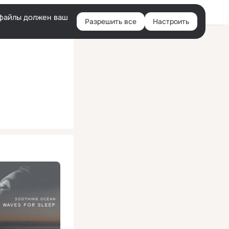
Помощь
Войти
й
e-файлы должен ваш
Разрешить все
Настроить
Правая
колонка