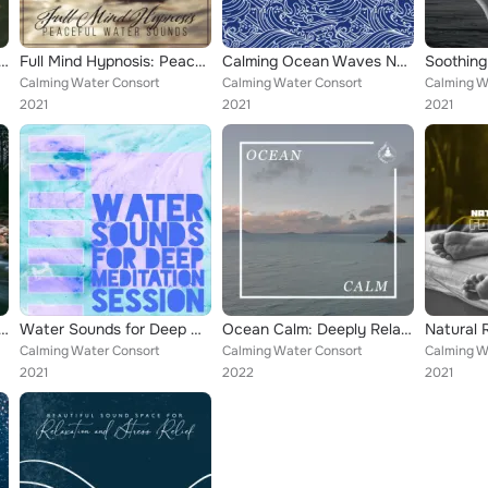
xation Music for Bathing, Showering, Relaxing, the Day of the Spa and the Moment of Rest
Full Mind Hypnosis: Peaceful Water Sounds
Calming Ocean Waves Noise: Water Sounds for Relaxing Spa, Deep Breathing, Tranquil Sleep
Calming Water Consort
Calming Water Consort
Calming W
2021
2021
2021
ure – Nature Healing Waves, Soft Music to Relax, New Age Rest, Relaxing Walk
Water Sounds for Deep Meditation Session
Ocean Calm: Deeply Relaxing Sounds of Waves and Ocean Noise
Calming Water Consort
Calming Water Consort
Calming W
2021
2022
2021