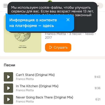
Войти
Мы используем cookie-файлы, чтобы улучшить
сервисы для вас. Если ваш возраст менее 13 лет,
настроить cookie-файлы должен ваш законный
Альбом
представитель.
Больше информации
Информация о контенте
Разрешить все
Настроить
на платформе — здесь
Can't Stand
Franco Motta
3
песни
Техно
2017
Слушать
Песни
Can't Stand (Original Mix)
9:43
Franco Motta
In The Kitchen (Original Mix)
9:36
Franco Motta
Never Going Back There (Original Mix)
6:21
Franco Motta