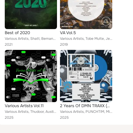
Best of 2020
VA Vol.5
Various Artists, Shatt, Bernandbe, Dellacueva, CABE (AR), Hidalgo 808, Gusti Sanchez, Mateo Dufour, Franco Motta, Lucianno Villa...
Various Artists, Tobe Multe, Jeann, Sebastian Caceres, Franco Motta, Johnny Davison, Hugh Def, Avstin Frank, Herman Saiz, Djosh,...
2021
2019
Various Artists Vol.11
2 Years Of DMN TRAXX (Part I)
Various Artists, Thudoor, Austin ro, Arpegu, RoCH, Franco Motta, Naveci, NAAiV, Alejandro Soria
Various Artists, PUNCHTIM, Michael Cevallos, Bryce, Franco Motta, Dawn Gab, Illayuk, Luise, Alex Grüv, PICB, Jean F
2025
2025