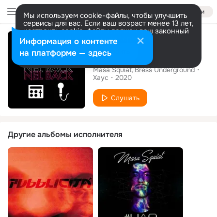
Войти
Мы используем cookie-файлы, чтобы улучшить
сервисы для вас. Если ваш возраст менее 13 лет,
настроить cookie-файлы должен ваш законный
Сингл
представитель.
Больше информации
Информация о контенте
Разрешить все
Настроить
на платформе — здесь
Nel back
Masa Squiat
Bress Underground
Хаус
2020
Слушать
Другие альбомы исполнителя