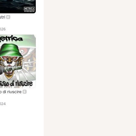
tri
026
 di riuscire
024