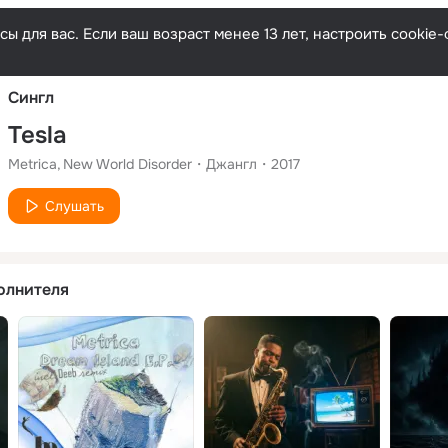
Русски
ы для вас. Если ваш возраст менее 13 лет, настроить cooki
Сингл
Tesla
Metrica
New World Disorder
Джангл
2017
Слушать
олнителя