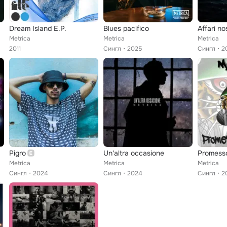
Dream Island E.P.
Blues pacifico
Affari nos
Metrica
Metrica
Metrica
2011
Сингл
2025
Сингл
2
Pigro
Un'altra occasione
Promesso
Metrica
Metrica
Metrica
Сингл
2024
Сингл
2024
Сингл
2