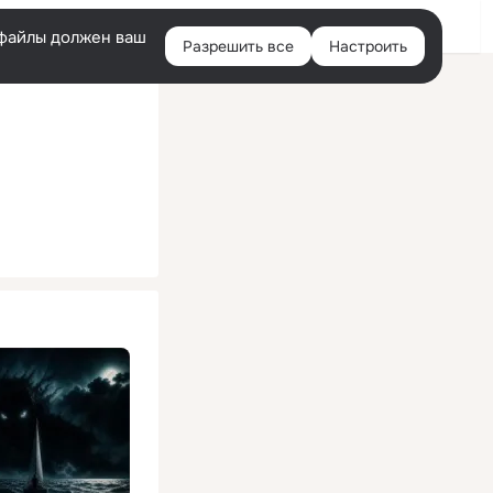
Помощь
Войти
й
e-файлы должен ваш
Разрешить все
Настроить
Правая
колонка