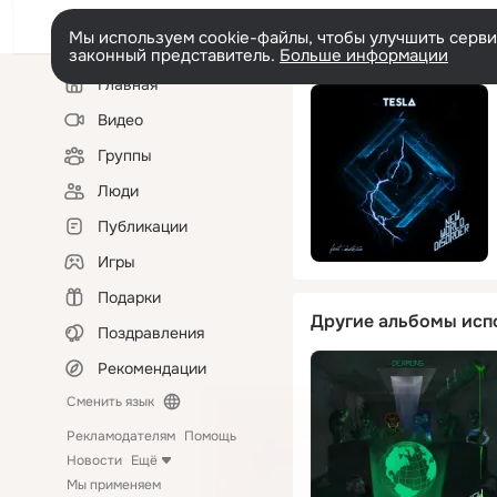
Мы используем cookie-файлы, чтобы улучшить сервис
законный представитель.
Больше информации
Левая
Главная
колонка
Видео
Группы
Люди
Публикации
Игры
Подарки
Другие альбомы исп
Поздравления
Рекомендации
Сменить язык
Рекламодателям
Помощь
Новости
Ещё
Мы применяем