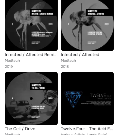
Infected / Affected Remixed
Infected / Affected
Modtech
Modtech
2019
2018
The Cell / Drive
Twelve.Four - The Acid Edition
Modtech
Various Artists, Lando Riské, Deep Dimension, Bakkie Baard, 0010x0010, Grace Dahl, Modern Brothers, JNO, Tom Hades, Back 2 EEA, ...