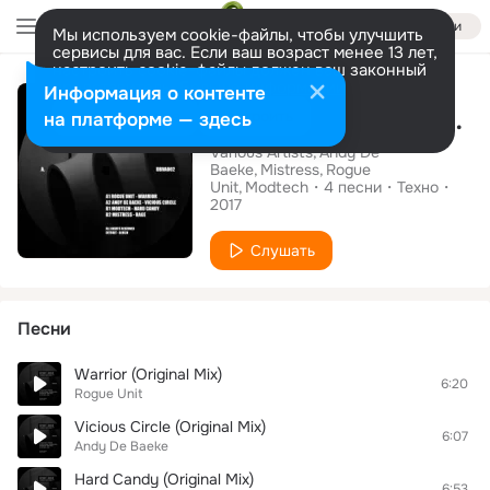
Войти
Мы используем cookie-файлы, чтобы улучшить
сервисы для вас. Если ваш возраст менее 13 лет,
настроить cookie-файлы должен ваш законный
Альбом
представитель.
Больше информации
Информация о контенте
Techno Injection, Vol. 2
Разрешить все
Настроить
на платформе — здесь
Various Artists
Andy De
Baeke
Mistress
Rogue
Unit
Modtech
4
песни
Техно
2017
Слушать
Песни
Warrior (Original Mix)
6:20
Rogue Unit
Vicious Circle (Original Mix)
6:07
Andy De Baeke
Hard Candy (Original Mix)
6:53