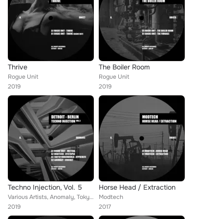
Thrive
The Boiler Room
Rogue Unit
Rogue Unit
2019
2019
Techno Injection, Vol. 5
Horse Head / Extraction
Various Artists, Anomaly, Tokyo Underworld, Rogue Unit, Modtech
Modtech
2019
2017