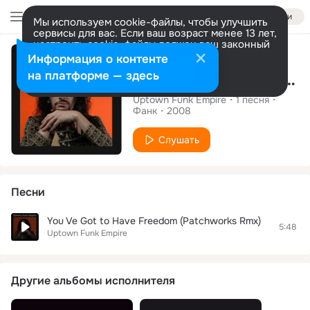
Войти
Мы используем cookie-файлы, чтобы улучшить
сервисы для вас. Если ваш возраст менее 13 лет,
настроить cookie-файлы должен ваш законный
Альбом
представитель.
Больше информации
Информация о контенте
Разрешить все
Настроить
на платформе — здесь
The Sampler Strikes Back
Uptown Funk Empire
1
песня
Фанк
2008
Слушать
Песни
You Ve Got to Have Freedom (Patchworks Rmx)
5:48
Uptown Funk Empire
Другие альбомы исполнителя