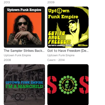
2013
2009
The Sampler Strikes Back (Deluxe Edition)
Got to Have Freedom (Definite Grooves Remix)
Uptown Funk Empire
Uptown Funk Empire
2008
Сингл
2014