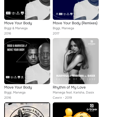
Move Your Body
Move Your Body (Remixes)
Biggi & Marvega
Biggi, Marvega
2016
2017
Move Your Body
Rhythm of My Love
Biggi, Marvega
Marvega feat. Karisha, Dasix
2016
Сингл
2019