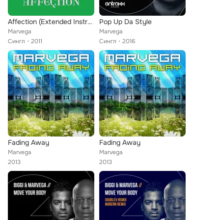
Affection (Extended Instrumental Mix)
Pop Up Da Style
Marvega
Marvega
Сингл
2011
Сингл
2016
Fading Away
Fading Away
Marvega
Marvega
2013
2013