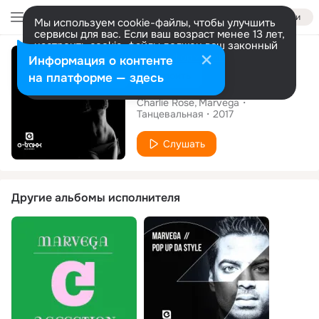
Войти
Мы используем cookie-файлы, чтобы улучшить
сервисы для вас. Если ваш возраст менее 13 лет,
настроить cookie-файлы должен ваш законный
Альбом
представитель.
Больше информации
Информация о контенте
Разрешить все
Настроить
на платформе — здесь
For A Minute
Charlie Rose
Marvega
Танцевальная
2017
Слушать
Другие альбомы исполнителя