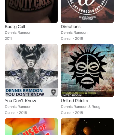
Booty Call
Directions
Dennis Ramoon
Dennis Ramoon
2011
Сингл
2016
You Don't Know
United Riddim
Dennis Ramoon
Dennis Ramoon & Roog
Сингл
2016
Сингл
2015