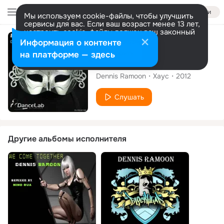
Войти
Мы используем cookie-файлы, чтобы улучшить
сервисы для вас. Если ваш возраст менее 13 лет,
настроить cookie-файлы должен ваш законный
представитель.
Больше информации
Сингл
Информация о контенте
Разрешить все
Настроить
на платформе — здесь
Masquerade
Dennis Ramoon
Хаус
2012
Слушать
Другие альбомы исполнителя