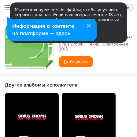
Войти
Мы используем cookie-файлы, чтобы улучшить
сервисы для вас. Если ваш возраст менее 13 лет,
настроить cookie-файлы должен ваш законный
Альбом
представитель.
Больше информации
Информация о контенте
Разрешить все
Настроить
на платформе — здесь
The Last Messenger EP
Sirius Brown
Техно
Электронная
2012
Слушать
Другие альбомы исполнителя