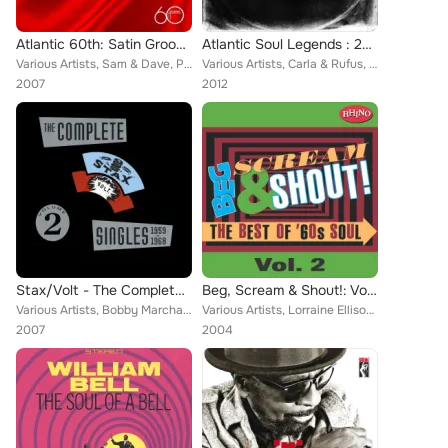
Atlantic 60th: Satin Grooves - The '60s
Atlantic Soul Legends : 20 Original Albums From The Iconic Atlantic Label
Various Artists, Sam & Dave, Percy Sledge, Otis Redding, Aretha Franklin, Solomon Burke, Wilson Pickett, Carla Thomas, Ben E. Ki...
Various Artists, Carla & Rufus, Howard Tate, The Drifters, Clarence Wheeler, Sam Dees, Don Covay, Wilson Pickett, Sam & Dave, Ar...
2007
2012
Stax/Volt - The Complete Singles 1959-1968 - Volume 2
Beg, Scream & Shout!: Vol. 2
Various Artists, Bobby Marchan, The Tonettes, Booker T. & The MG's, Billy & The King Bees, The Astors, William Bell, Eddie Kirk,...
Various Artists, Lorraine Ellison, Don Covay, Otis Redding, Solomon Burke, Wilson Pickett, The Dynamics, Carla Thomas, Mary Well...
2007
2004