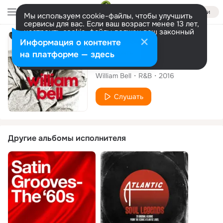
Войти
Мы используем cookie-файлы, чтобы улучшить
сервисы для вас. Если ваш возраст менее 13 лет,
настроить cookie-файлы должен ваш законный
представитель.
Больше информации
Сингл
Информация о контенте
Разрешить все
Настроить
на платформе — здесь
Poison In The Well
William Bell
R&B
2016
Слушать
Другие альбомы исполнителя