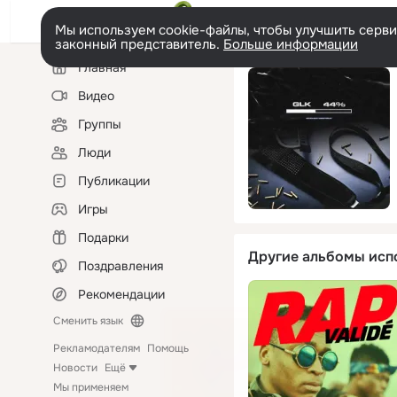
Мы используем cookie-файлы, чтобы улучшить сервис
законный представитель.
Больше информации
Левая
Главная
колонка
Видео
Группы
Люди
Публикации
Игры
Подарки
Другие альбомы исп
Поздравления
Рекомендации
Сменить язык
Рекламодателям
Помощь
Новости
Ещё
Мы применяем