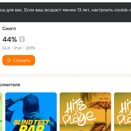
Русски
ы для вас. Если ваш возраст менее 13 лет, настроить cooki
Сингл
44%
GLK
Рэп
2019
Слушать
олнителя