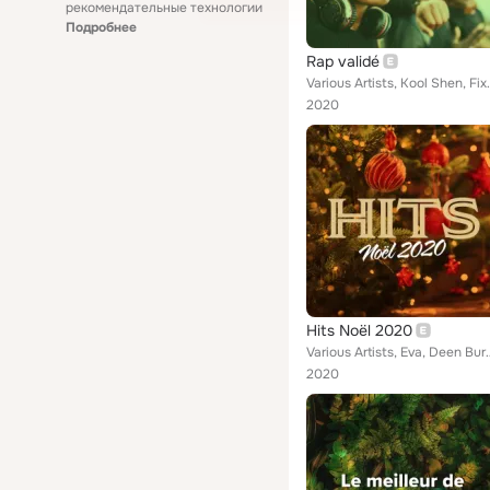
рекомендательные технологии
Подробнее
Rap validé
Various Artists, Kool Shen, Fixpen Sill, Hatik, D
2020
Hits Noël 2020
Various Artists, Eva, Deen Burbigo, Bolémvn, RK, Imen Es, SDM, Ha
2020