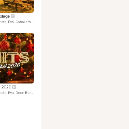
 plage
Various Artists, Eva, Caballero & JeanJass, Imen Es, Aloïse Sauvage, Hatik, Wejdene, Vegedream, Clara Luciani, Vitaa, Lorenzo, A...
l 2020
Various Artists, Eva, Deen Burbigo, Bolémvn, RK, Imen Es, SDM, Hatik, Sofiane, Wejdene, UZI, Green Montana, Dinos, Larry, Soolki...