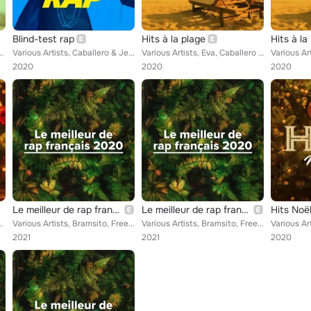
Blind-test rap
Hits à la plage
Hits à la
a Uzi, YL, Ateyaba, Dinos, Kobo, Rim'K, Lacrim, Captaine Roshi, Damso, Alpha Wa...
Various Artists, Caballero & JeanJass, RK, YL, Lorenzo, Ateyaba, Dinos, Kobo, Vegedream, Vald, Alonzo, MHD, Rémy, Rim'K, Captain...
Various Artists, Eva, Caballero & JeanJass, Imen Es, Aloïse Sauvage, Hatik, Wejdene, Lorenzo, Vegedream, Clara Luciani, Vitaa, A...
2020
2020
2020
Le meilleur de rap français 2020
Le meilleur de rap français 2020
Hits Noë
tik, Sofiane, Wejdene, UZI, Green Montana, Dinos, Larry, Soolki...
Various Artists, Bramsito, Freeze Corleone, Bolémvn, Caballero & JeanJass, RK, Gradur, SDM, Hatik, Wejdene, UZI, Maes, Soolking,...
Various Artists, Bramsito, Freeze Corleone, Bolémvn, Caballero & JeanJass, RK, Gradur, SDM, Hatik, Wejdene, UZI, Maes, Soolking,...
2021
2021
2020