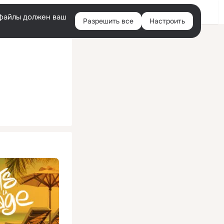
Помощь
Войти
й
e-файлы должен ваш
Разрешить все
Настроить
Правая
колонка