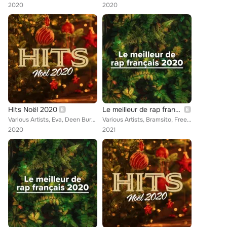
2020
2020
Hits Noël 2020
Le meilleur de rap français 2020
Various Artists, Eva, Deen Burbigo, Bolémvn, RK, Imen Es, SDM, Hatik, Sofiane, Wejdene, UZI, Green Montana, Dinos, Larry, Soolki...
Various Artists, Bramsito, Freeze Corleone, Bolémvn, Caballero & JeanJass, RK, Gradur, SDM, Hatik, Wejdene, UZI, Maes, Soolking,...
2020
2021