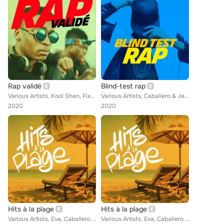
Rap validé
Blind-test rap
Various Artists, Kool Shen, Fixpen Sill, Hatik, Da Uzi, YL, Ateyaba, Dinos, Kobo, Rim'K, Lacrim, Captaine Roshi, Damso, Alpha Wa...
Various Artists, Caballero & JeanJass, RK, YL, Lorenzo, Ateyaba, Dinos, Kobo, Vegedream, Vald, Alonzo, MHD, Rémy, Rim'K, Captain...
2020
2020
Hits à la plage
Hits à la plage
Various Artists, Eva, Caballero & JeanJass, Imen Es, Aloïse Sauvage, Hatik, Wejdene, Lorenzo, Vegedream, Clara Luciani, Vitaa, A...
Various Artists, Eva, Caballero & JeanJass, Imen Es, Aloïse Sauvage, Hatik, Wejdene, Vegedream, Clara Luciani, Vitaa, Lorenzo, A...