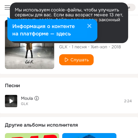
Войти
Мы используем cookie-файлы, чтобы улучшить
сервисы для вас. Если ваш возраст менее 13 лет,
настроить cookie-файлы должен ваш законный
представитель.
Больше информации
Сингл
Информация о контенте
Разрешить все
Настроить
на платформе — здесь
Moula
GLK
1
песня
Хип-хоп
2018
Слушать
Песни
Moula
2:24
GLK
Другие альбомы исполнителя