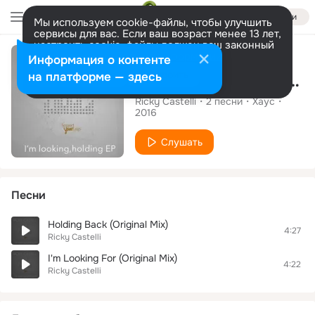
Войти
Мы используем cookie-файлы, чтобы улучшить
сервисы для вас. Если ваш возраст менее 13 лет,
настроить cookie-файлы должен ваш законный
Альбом
представитель.
Больше информации
Информация о контенте
Разрешить все
Настроить
на платформе — здесь
I'm Looking, Holding EP
Ricky Castelli
2
песни
Хаус
2016
Слушать
Песни
Holding Back (Original Mix)
4:27
Ricky Castelli
I'm Looking For (Original Mix)
4:22
Ricky Castelli