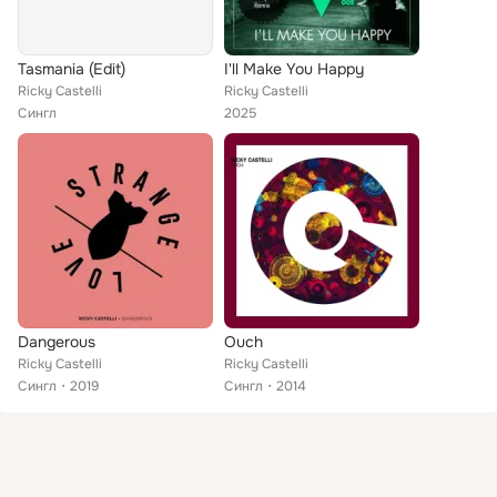
Tasmania (Edit)
I'll Make You Happy
Ricky Castelli
Ricky Castelli
Сингл
2025
Dangerous
Ouch
Ricky Castelli
Ricky Castelli
Сингл
2019
Сингл
2014