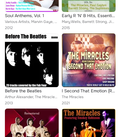
Soul Anthems, Vol. 1
Early R 'N' B Hits, Essential Tracks and Rarities, Vol. 34
Various Artists, Marvin Gaye, Shirley Bassey, Mary Wells, Eartha Kitt, Quincy Jones, James Brown, Smokey Robinson and the Miracl...
Mary Wells, Barrett Strong, Jimmy Ruffin, The Contours, Marvin Gaye, Popcorn & The Mohawks, The Temptations, The Satintones, The...
2012
2015
Before the Beatles
I Second That Emotion (Rerecorded)
Arthur Alexander, The Miracles, Larry Williams, The Shirelles, Eddie Fontaine, Carl Perkins, THE ISLEY BROTHERS, The Marvelettes...
The Miracles
2013
2021