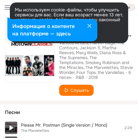
Войти
Мы используем cookie-файлы, чтобы улучшить
сервисы для вас. Если ваш возраст менее 13 лет,
настроить cookie-файлы должен ваш законный
Альбом
представитель.
Больше информации
Информация о контенте
Best Of Motown Classics
Разрешить все
Настроить
на платформе — здесь
Various Artists
Marvin Gaye
The
Contours
Jackson 5
Martha
Reeves
Mary Wells
Diana Ross &
The Supremes
The
Temptations
Smokey Robinson and
the Miracles
The Marvelettes
Stevie
Wonder
Four Tops
the Vandellas
6
песен
R&B
2018
Слушать
Песни
Please Mr. Postman (Single Version / Mono)
2:29
The Marvelettes