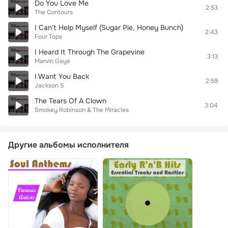
Do You Love Me
2:53
The Contours
I Can't Help Myself (Sugar Pie, Honey Bunch)
2:43
Four Tops
I Heard It Through The Grapevine
3:13
Marvin Gaye
I Want You Back
2:59
Jackson 5
The Tears Of A Clown
3:04
Smokey Robinson & The Miracles
Другие альбомы исполнителя