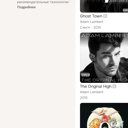
рекомендательные технологии
Подробнее
Ghost Town
Adam Lambert
Сингл
2015
The Original High
Adam Lambert
2015