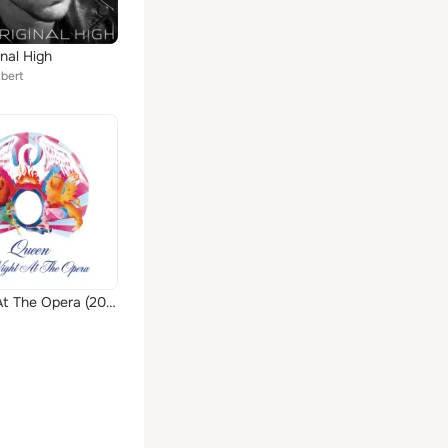
inal High
bert
A Night At The Opera (2011 Remaster)