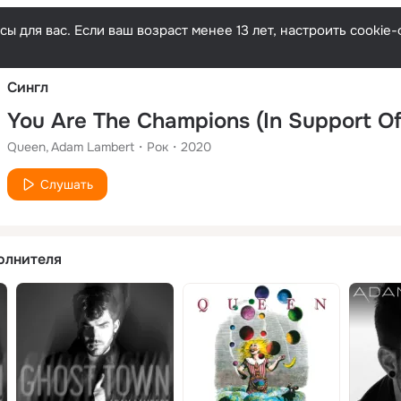
Русски
ы для вас. Если ваш возраст менее 13 лет, настроить cooki
Сингл
Queen
Adam Lambert
Рок
2020
Слушать
олнителя