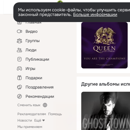
Мы используем cookie-файлы, чтобы улучшить сервис
законный представитель.
Больше информации
Левая
Главная
колонка
Видео
Группы
Люди
Публикации
Игры
Подарки
Другие альбомы исп
Поздравления
Рекомендации
Сменить язык
Рекламодателям
Помощь
Новости
Ещё
Мы применяем