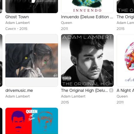
Ghost Town
Innuendo (Deluxe Edition 2011 Remaster)
The Orig
Adam Lambert
Queen
Adam Lam
Сингл
2015
2011
2015
drivemusic.me
The Original High (Deluxe Version)
Adam Lambert
Adam Lambert
Queen
2015
2011