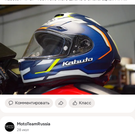
Комментировать
Класс
MotoTeamRussia
28 июл