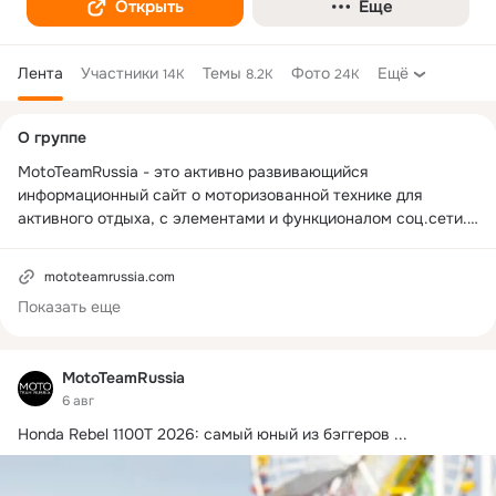
Открыть
Еще
Лента
Участники
Темы
Фото
Ещё
14K
8.2K
24K
Дополнительная
О группе
колонка
MotoTeamRussia - это активно развивающийся 
информационный сайт о моторизованной технике для 
активного отдыха, с элементами и функционалом соц.сети. 
Мы предоставляем самую свежую информацию о 
мотоциклах, снегоходах, квадроциклах и другой 
mototeamrussia.com
моторизованной технике.

Показать еще
👇регистрируйся👇
MotoTeamRussia
6 авг
Honda Rebel 1100T 2026: самый юный из бэггеров
 ...