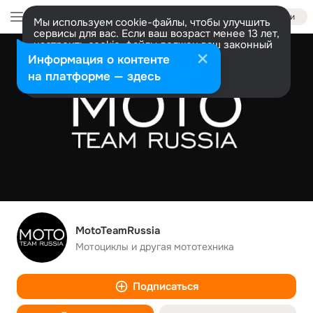
Войти
Мы используем cookie-файлы, чтобы улучшить
сервисы для вас. Если ваш возраст менее 13 лет,
настроить cookie-файлы должен ваш законный
представитель.
Больше информации
Информация о контенте
Разрешить все
Настроить
на платформе — здесь
MotoTeamRussia
Мотоциклы и другая мототехника
Подписаться