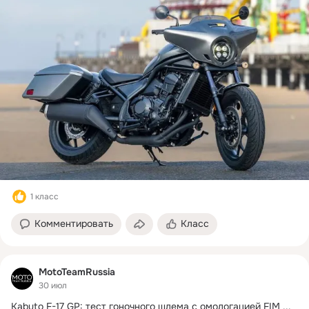
1 класс
Комментировать
Класс
MotoTeamRussia
30 июл
Kabuto F-17 GP: тест гоночного шлема с омологацией FIM
 ...