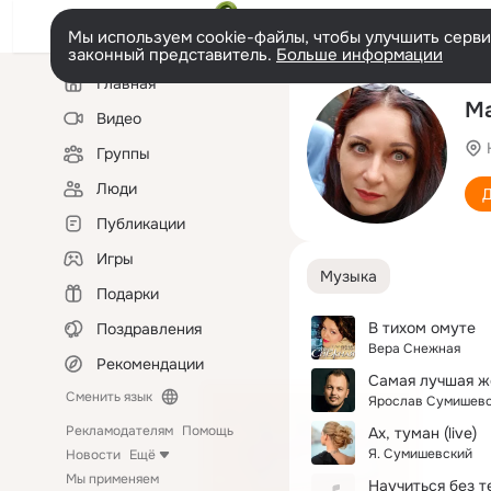
Мы используем cookie-файлы, чтобы улучшить сервис
законный представитель.
Больше информации
Левая
Главная
колонка
Ма
Видео
Группы
Люди
Д
Публикации
Игры
Музыка
Подарки
В тихом омуте
Поздравления
Вера Снежная
Рекомендации
Самая лучшая 
Сменить язык
Ярослав Сумишев
Рекламодателям
Помощь
Ах, туман (live)
Я. Сумишевский
Новости
Ещё
Мы применяем
Научиться без т