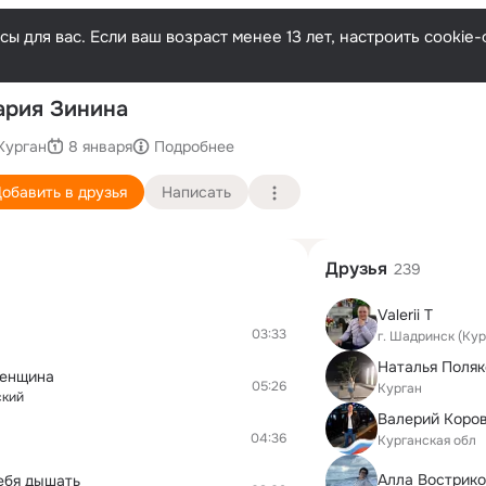
ы для вас. Если ваш возраст менее 13 лет, настроить cooki
П
рия Зинина
Курган
8 января
Подробнее
обавить в друзья
Написать
Друзья
239
Valerii T
03:33
г. Шадринск (Кур
Наталья Поляк
женщина
05:26
Курган
ский
Валерий Коро
04:36
Курганская обл
Алла Вострик
ебя дышать