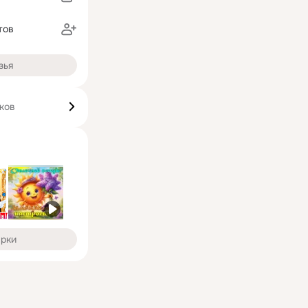
тов
зья
ков
арки