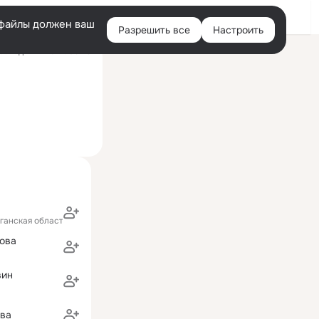
Войти
e-файлы должен ваш
Разрешить все
Настроить
Правая
оследний визит: 09:23
колонка
ганская область)
ова
вин
ова