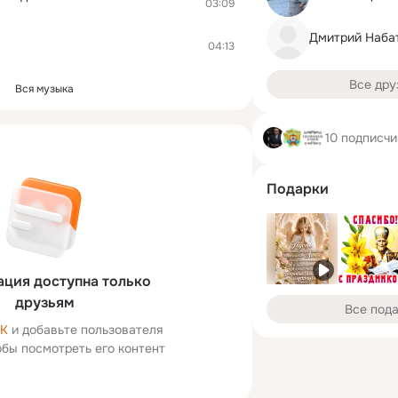
03:09
Дмитрий Наба
04:13
Все дру
Вся музыка
10 подписчи
Подарки
ция доступна только
друзьям
Все под
ОК
и добавьте пользователя
тобы посмотреть его контент