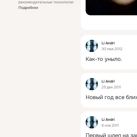
рекомендательные технологии
Подробнее
Фид
Li Andri
30 мая 2012
Как-то уныло.
Фид
Li Andri
25 дек 2011
Новый год все бли
Фид
Li Andri
6 ноя 2011
Первый шлеп на з