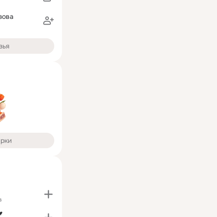
зова
зья
арки
в
♥