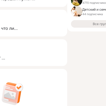
4770 подписчико
44 подписчика
Все гру
что ли...
?
 ...