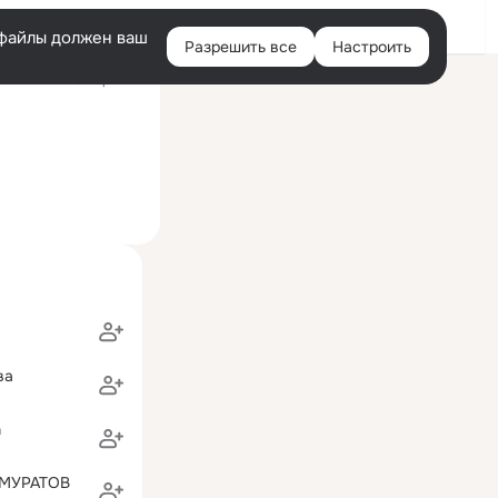
Войти
e-файлы должен ваш
Разрешить все
Настроить
Правая
ий визит: 16 мар 2013
колонка
д (бывш. Политехнический колледж 39)
ва
n
МУРАТОВ