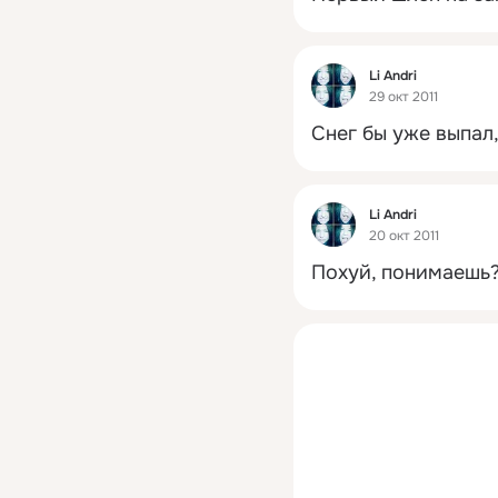
Фид
Li Andri
29 окт 2011
Снег бы уже выпал, 
Фид
Li Andri
20 окт 2011
Похуй, понимаешь