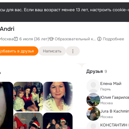
ы для вас. Если ваш возраст менее 13 лет, настроить cooki
Последн
 Andri
Москва
6 июля (36 лет)
Образовательный комплекс Юго-Запа
Подробнее
обавить в друзья
Написать
Друзья
9
а
Елена Май
Пермь
Юлия Гаврило
Москва
Jura B Kachmi
Москва
КОНСТАНТИН 