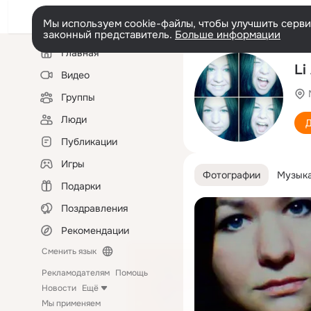
Мы используем cookie-файлы, чтобы улучшить сервис
законный представитель.
Больше информации
Левая
Главная
колонка
Li
Видео
Группы
Люди
Д
Публикации
Игры
Фотографии
Музык
Подарки
Поздравления
Рекомендации
Сменить язык
Рекламодателям
Помощь
Новости
Ещё
Мы применяем