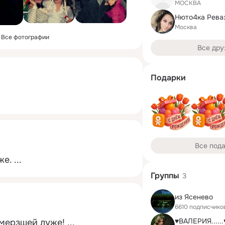
МОСКВА
Нюто4ка Рева
Москва
Все фотографии
Все дру
Подарки
Все под
же.
 ...
Группы
3
из Ясенево
6610 подписчико
♥ВАЛЕРИЯ......
амерзшей луже!
 ...