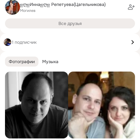
ஐღஐИннаஐღஐ Репетуева(Цагельникова)
Могилев
Все друзья
1 подписчик
Фотографии
Музыка