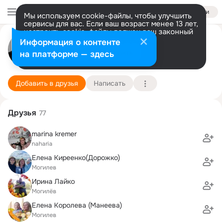
Войти
Мы используем cookie-файлы, чтобы улучшить
сервисы для вас. Если ваш возраст менее 13 лет,
настроить cookie-файлы должен ваш законный
представитель.
Больше информации
Лёша Скоморохов
Информация о контенте
Разрешить все
Настроить
на платформе — здесь
Ришон лецион
14 января
Подробнее
Добавить в друзья
Написать
Друзья
77
marina kremer
naharia
Елена Киреенко(Дорожко)
Могилев
Ирина Лайко
Могилёв
Елена Королева (Манеева)
Могилев