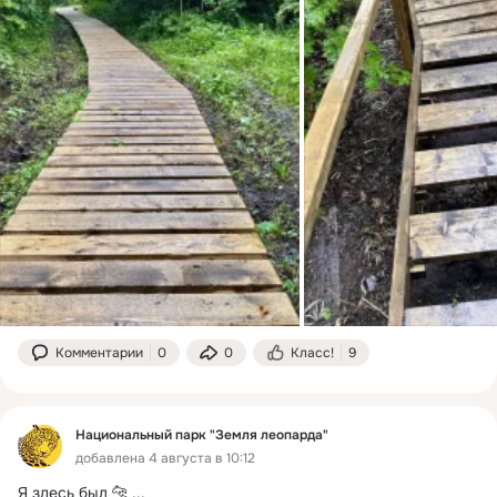
Комментарии
0
0
Класс!
9
Национальный парк "Земля леопарда"
добавлена 4 августа в 10:12
Я здесь был 🐆
 ...