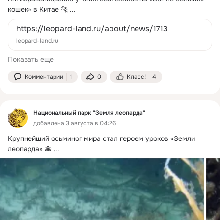
кошек» в Китае 🐆
 ...
https://leopard-land.ru/about/news/1713
leopard-land.ru
Показать еще
Комментарии
1
0
Класс!
4
Национальный парк "Земля леопарда"
добавлена 3 августа в 04:26
Крупнейший осьминог мира стал героем уроков «Земли 
леопарда» 🐙
 ...