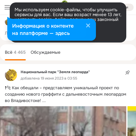
Войти
Мы используем cookie-файлы, чтобы улучшить
сервисы для вас. Если ваш возраст менее 13 лет,
настроить cookie-файлы должен ваш законный
Национальный парк "Земля леопарда"
представитель.
Больше информации
Информация о контенте
Разрешить все
Настроить
на платформе — здесь
Лента
Участники
Темы
Фото
Ещё
5.4K
4.4K
9.2K
Дополнительная
колонка
Всё
4 465
Обсуждаемые
Национальный парк "Земля леопарда"
добавлена 19 июня 2023 в 03:55
❗🐆 Как обещали – представляем уникальный проект по 
созданию нового граффити с дальневосточным леопардом 
во Владивостоке!
 ...