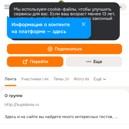
Войти
Мы используем cookie-файлы, чтобы улучшить
сервисы для вас. Если ваш возраст менее 13 лет,
настроить cookie-файлы должен ваш законный
представитель.
Больше информации
Информация о контенте
Купидония
Разрешить все
Настроить
на платформе — здесь
Интеллектуальные игры
Подписаться
Перейти
Еще
Лента
Участники
Темы
Фото
Ещё
1.4K
211
69
Дополнительная
О группе
колонка
http://kupidonia.ru
Здесь и на сайте вы найдете много интересных тестов, 
кроссвордов, пазлов, тренажеров, обзоров и интересных 
фактов. 
