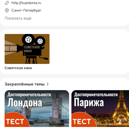
http://kupidonia.ru
Санкт-Петербург
Присоединяйтесь к нам, давайте учиться и и развлекаться 
вместе.
Показать еще
Советское кино
Закреплённые темы