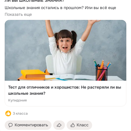
ЛИ ВЫ ШКОЛЬНЫЕ ЗНАНИЯ?
Школьные знания остались в прошлом? Или вы всё еще 
чувствуете себя отличником или хорошистом? Давайте 
Показать еще
проверим остаётесь ли вы им до сих пор. Для этого мы 
подготовили интересный тест из 20 вопросов по разным 
#кругозор
#викторины
#школьныезнания
#проверказнаний
Тест для отличников и хорошистов: Не растеряли ли вы
школьные знания?
Купидония
3 класса
Комментировать
Класс