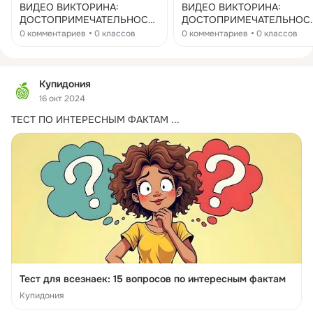
ВИДЕО ВИКТОРИНА:
ВИДЕО ВИКТОРИНА:
ДОСТОПРИМЕЧАТЕЛЬНОСТ
ДОСТОПРИМЕЧАТЕЛЬНОС
И ЛОНДОНА Парижем
И ПАРИЖА Как хорошо вы
0 комментариев
0 классов
0 комментариев
0 классов
многие справились хорошо!
знаете самый романтичный
Теперь давайте отправимся
город на свете?
гулять по Лондону. #Лондон
#Париж #франция #путеше
#Англия #видеовикторина
твия #тесты #викторины
Купидония
#викторина #тест
16 окт 2024
#викторины #тесты
ТЕСТ ПО ИНТЕРЕСНЫМ ФАКТАМ
 ...
#хочувсезнать #путешестви
я
Тест для всезнаек: 15 вопросов по интересным фактам
Купидония