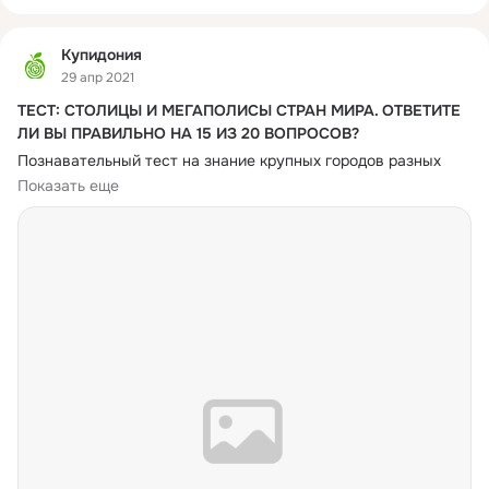
Купидония
29 апр 2021
ТЕСТ: СТОЛИЦЫ И МЕГАПОЛИСЫ СТРАН МИРА. ОТВЕТИТЕ
ЛИ ВЫ ПРАВИЛЬНО НА 15 ИЗ 20 ВОПРОСОВ?
Познавательный тест на знание крупных городов разных 
стран. В нём мы собрали 20 интересных вопросов, ответить 
Показать еще
на которые правильно смогут бывалые путешественники и 
#викторины
#городаистраны
#путешествия