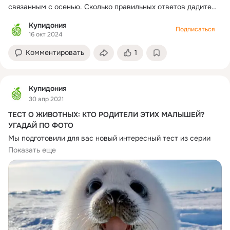
связанным с осенью. Сколько правильных ответов дадите
вы? #осень #викторина #видеовикторины
Купидония
Подписаться
16 окт 2024
Комментировать
1
Купидония
30 апр 2021
ТЕСТ О ЖИВОТНЫХ: КТО РОДИТЕЛИ ЭТИХ МАЛЫШЕЙ?
УГАДАЙ ПО ФОТО
Мы подготовили для вас новый интересный тест из серии 
«Угадай по фотографии». Сегодня поговорим о животных и 
Показать еще
их детёнышах. Взгляните на этих очаровательных малышей 
и постарайтесь правильно назвать их родителей. Проверьте 
#люблюживотных
#викторины
#вмиреживотных
#животные