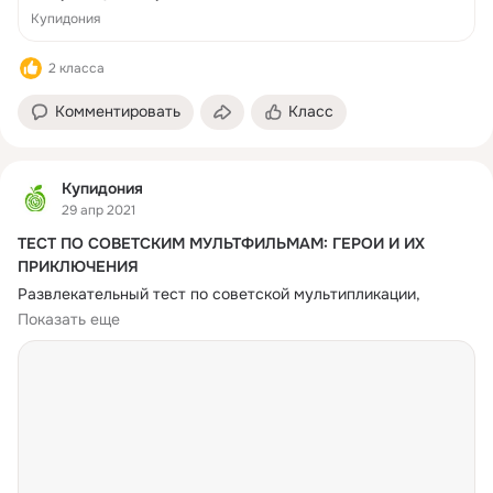
Купидония
2 класса
Комментировать
Класс
Купидония
29 апр 2021
ТЕСТ ПО СОВЕТСКИМ МУЛЬТФИЛЬМАМ: ГЕРОИ И ИХ
ПРИКЛЮЧЕНИЯ
Развлекательный тест по советской мультипликации, 
который состоит из 20-ти вопросов о героях лучших 
Показать еще
#викторины
#советскиемультфильмы
#викторины