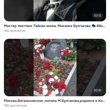
02:12
Мастер мистики: Тайная жизнь Михаила Булгакова 🎭 #биография #булгаков #facts #biography
382 просмотра
00:51
Москва,Ваганьковское ,могила М.Булгакова,родился в Киеве умер в г.Москве.Надгробный камень от Гоголя
785 просмотров