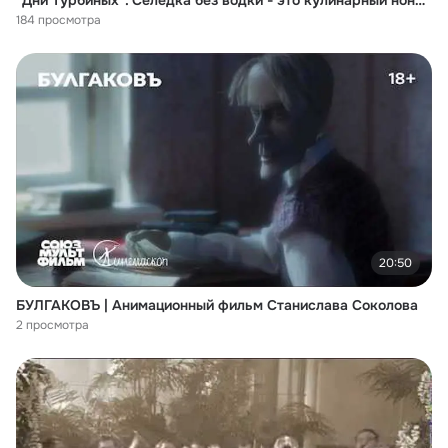
"Дни Турбиных". Селёдка без водки - это кулинарный нонсенс.
184 просмотра
20:50
БУЛГАКОВЪ | Анимационный фильм Станислава Соколова
2 просмотра