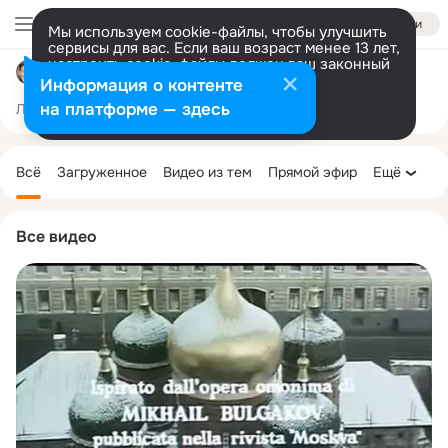
Войти
Мы используем cookie-файлы, чтобы улучшить
сервисы для вас. Если ваш возраст менее 13 лет,
настроить cookie-файлы должен ваш законный
Михаил Булгаков: жизнь и творчество Мастера
представитель.
Больше информации
Информация о контенте
Разрешить все
Настроить
на платформе — здесь
Лента
Участники
Темы
Фото
Ещё
13K
8.7K
10K
Дополнительная
колонка
Всё
Загруженное
Видео из тем
Прямой эфир
Ещё
Все видео