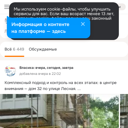
Войти
Мы используем cookie-файлы, чтобы улучшить
сервисы для вас. Если ваш возраст менее 13 лет,
настроить cookie-файлы должен ваш законный
Власиха: вчера, сегодня, завтра
представитель.
Больше информации
Информация о контенте
Разрешить все
Настроить
на платформе — здесь
Лента
Участники
Темы
Фото
Ещё
2.5K
6.4K
22K
Дополнительная
колонка
Всё
6 449
Обсуждаемые
Власиха: вчера, сегодня, завтра
добавлена вчера в 22:02
Комплексный подход и контроль на всех этапах: в центре 
внимания — дом 32 по улице Лесная.
 ...