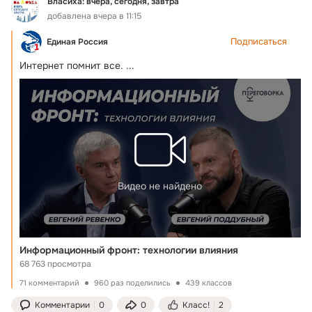
Власиха: вчера, сегодня, завтра
добавлена вчера в 11:15
Подписаться
Единая Россия
Интернет помнит все.
 ...
Видео не найдено
Информационный фронт: технологии влияния
68 763 просмотра
71 комментарий
960 раз поделились
439 классов
Комментарии
0
0
Класс!
2