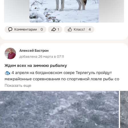
 Во избежание получения отк
Комментарии
0
1
Класс!
4
Алексей Бастрон
добавлена 26 марта в 07:11
Ждем всех на зимнюю рыбалку
 4 апреля на богдановском озере Терлегуль пройдут 
межрайонные соревнования по спортивной ловле рыбы со 
льда. К участию допускаются все желающие на основании 
Показать еще
заявок, предоставленных в судейскую коллегию. 
Соревнования проводятся как в личном зачёте, так и в 
командном (состав: 3 человека в однообразной форме 
одежды).
 Ловля производится в определенной судейской 
коллегией зоне одной удочкой, оснащённой одной 
искусственной приманкой. Разрешается любая насадка 