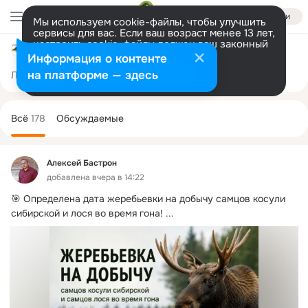
Войти
Мы используем cookie-файлы, чтобы улучшить
сервисы для вас. Если ваш возраст менее 13 лет,
настроить cookie-файлы должен ваш законный
Сибирский труженик: охота и рыбалка
представитель.
Больше информации
Информация о контенте
Разрешить все
Настроить
на платформе — здесь
Лента
Участники
Темы
Фото
Ещё
233
178
719
Дополнительная
колонка
Всё
178
Обсуждаемые
Алексей Бастрон
добавлена вчера в 14:22
🎯 Определена дата жеребьевки на добычу самцов косули 
сибирской и лося во время гона!
 ...