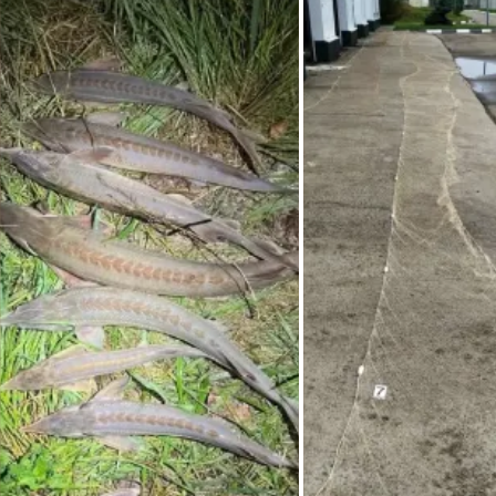
отношении 3 местных жителей, осужденных по ч. 3 ст. 256 
УК РФ (незаконная добыча водных биологических ресурсов, 
совершенная группой лиц по предварительному сговору с 
применением самоходного транспортного плавающего 
средства). 
В суде установлено, что 21 мая 2024 г. данные лица, 
находясь в акватории реки Иртыш в Черлакском районе, 
используя моторную лодку и рыболовную сплавную сеть, 
произвели незаконный отлов 12 экземпляров стерляди, 
причинив водным биологическим