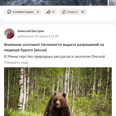
Комментарии
0
3
Класс!
19
Алексей Бастрон
добавлена 10 марта в 13:30
Внимание охотники! Начинается выдача разрешений на
медведя бурого (весна)
В Министерство природных ресурсов и экологии Омской 
области можно обратиться за получением разрешения на 
Показать еще
добычу медведя бурого на весенний сезон охоты (с 1 апреля 
по 30 мая), в следующих охотничьих угодьях:
ООУ Большереченского района – 1.
ООУ Знаменского района – 6.
ООУ Нижнеомского района – 2.
ООУ Тарского района – 25.
ООУ Тевризского района – 17.
ООУ Усть-Ишимского района – 12.
ООУ Седельниковского района – 4.