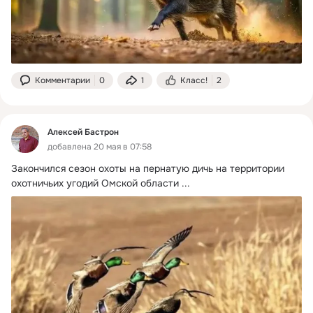
них допущено для участия в жеребьевке – 3643, отклонено 
по причине недостоверных сведений 4.
Процедура проведения случайной выборки (жеребьевки) 
по ра
Комментарии
0
1
Класс!
2
Алексей Бастрон
добавлена 20 мая в 07:58
Закончился сезон охоты на пернатую дичь на территории 
охотничьих угодий Омской области
 ...