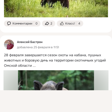
 Напоминаем, что в разрешении на добычу медведя 
бурого, в качестве сроков охоты указывается не более двух 
непрерывных временных периодов, общая 
продолжительность которых составляет не более 3
Комментарии
0
2
Класс!
4
Алексей Бастрон
добавлена 25 февраля в 11:51
28 февраля завершается сезон охоты на кабана, пушных 
животных и боровую дичь на территории охотничьих угодий 
Омской области
 ...
Присоединяйтесь к ОК, чтобы подписаться на группу и
комментировать публикации.
Войти
Зарегистрироваться