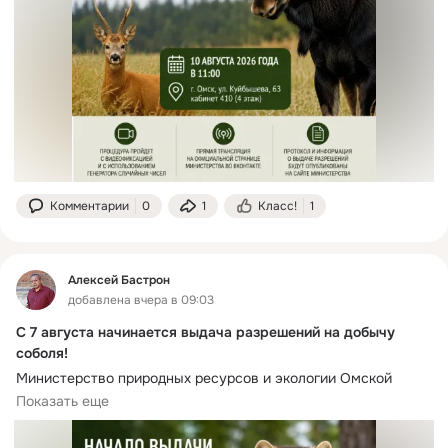
Комментарии
0
1
Класс!
1
Алексей Бастрон
добавлена вчера в 09:03
С 7 августа начинается выдача разрешений на добычу
соболя!
Министерство природных ресурсов и экологии Омской 
области информирует о начале выдачи разрешений на 
Показать еще
добычу соболя на сезон охоты 2026–2027 годов.
 Прием заявлений стартует 7 августа 2026 года в 8:30.