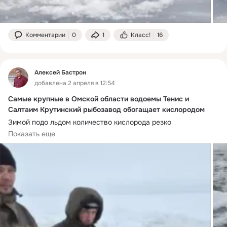
Комментарии
0
1
Класс!
16
Алексей Бастрон
добавлена 2 апреля в 12:54
Самые крупные в Омской области водоемы Тенис и
Салтаим Крутинский рыбозавод обогащает кислородом
Зимой подо льдом количество кислорода резко 
сокращается, и часто в водоемах вымирают целые 
Показать еще
популяции рыб. Март и апрель – самые неблагоприятные 
месяцы для обитателей крупных водоемов. 
Противозаморные мероприятия организованы 
рыбодобывающим предприятием, чтобы не дать рыбе 
погибнуть. 
– Аэрация – единственный способ спасти рыбу от замора. 
Принцип действия агрегата такой же, как в домашнем 
аквариуме, только масштабы другие, – поясняет Артем 