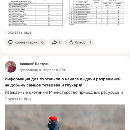
Показать еще
Комментарии
0
1
Класс!
1
Алексей Бастрон
добавлена 10 апреля в 07:11
Информация для охотников о начале выдачи разрешений
на добычу самцов тетерева и глухаря!
Уважаемые охотники! Министерство природных ресурсов и 
экологии Омской области информирует о начале выдачи 
Показать еще
разрешений на добычу самцов тетерева и глухаря в 
весенний сезон охоты с 10 апреля 2026 года. Нормы добычи 
на одного охотника (количество особей) на весенний сезон 
охоты: самец тетерева – 10, самец глухаря – 5.
Выдача разрешений на добычу самцов тетерева и (или) 