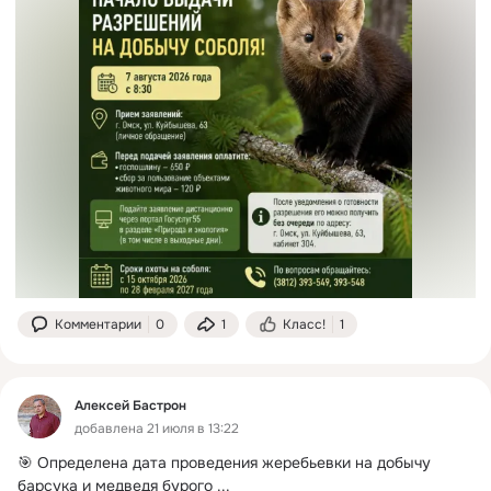
 Где получить разрешение?
При личном обращении — по адресу:
г. Омск, ул. Куйбышева, 63.
 Перед подачей заявления необходимо оплатить:
• государственную пошлину — 650 рублей;
• сбор за пользование объектами животного мира — 120 
рублей.
 Реквизиты для оплаты и необходимые документы 
доступны на сайте Министерства:
https://mpr.omskportal.ru/oiv/mpr/ohotnikam
 Подать заявление можно и дистанционно через 
региональный портал Гос
Комментарии
0
1
Класс!
1
Алексей Бастрон
добавлена 21 июля в 13:22
🎯 Определена дата проведения жеребьевки на добычу 
барсука и медведя бурого
 ...