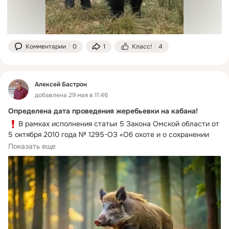
Комментарии
0
1
Класс!
4
Алексей Бастрон
добавлена 29 мая в 11:46
Определена дата проведения жеребьевки на кабана!
В рамках исполнения статьи 5 Закона Омской области от 
5 октября 2010 года № 1295-ОЗ «Об охоте и о сохранении 
охотничьих ресурсов в Омской области» Министерством 
Показать еще
природных ресурсов и экологии Омской области 15 апреля  
завершился прием заявок для участия в жеребьевке по 
распределению разрешений на добычу барсука в 
общедоступных охотничьих угодьях Омской области.
В соответствии с приказом Министерства подлежат 
изъятию 85 особей кабана.
В Министерство от граждан поступило 3647 заявок, из 