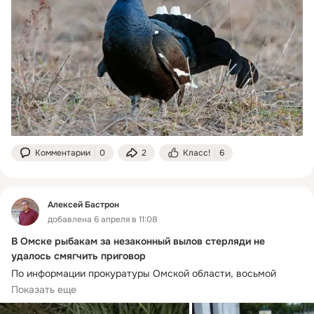
глухаря будет осуществляться на общедоступные охотничьи 
угодья конкретного муниципального района Омской 
области.
До начала подачи заявления необходимо уплатить:
- госпошлину за выдачу разрешения в размере 650 рублей.
- сбор за пользование о
Комментарии
0
2
Класс!
6
Алексей Бастрон
добавлена 6 апреля в 11:08
В Омске рыбакам за незаконный вылов стерляди не
удалось смягчить приговор
По информации прокуратуры Омской области, восьмой 
кассационный суд общей юрисдикции проверил законность 
Показать еще
приговора Черлакского районного суда Омской области в 