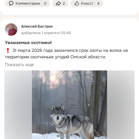
Комментарии
0
2
Класс!
4
Алексей Бастрон
добавлена 1 апреля в 05:45
Уважаемые охотники!
 31 марта 2026 года закончился срок охоты на волка на 
территории охотничьих угодий Омской области.
 Минприроды Омской области напоминает: не позднее 20 
Показать еще
апреля 2026 года направьте сведения о добыче охотничьих 
ресурсов по месту получения разрешения, а именно по 
разрешениям, в которых указан последний из сроков охоты 
– 31 марта 2026 года.
 Отчёт обязателен даже при отсутствии добычи. Подача 
сведений допускается любым доступным способом ( (лично, 
посредством почтового отправления, курьерской службой и 
др.).
 Адрес для почтовых отправлений: Министерство 
природных ресурсов и экологии Омской области, 644001, г. 
Омск, ул. Куйбышева, д.63.