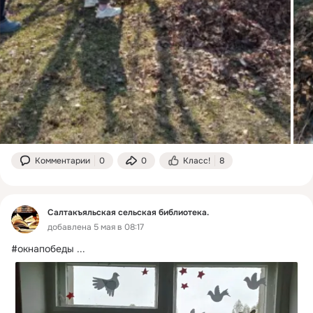
Комментарии
0
0
Класс!
8
Салтакъяльская сельская библиотека.
добавлена 5 мая в 08:17
#окнапобеды
 ...