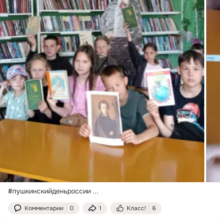
#пушкинскийденьроссии
 ...
Комментарии
0
1
Класс!
6