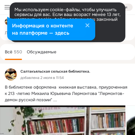
Войти
Мы используем cookie-файлы, чтобы улучшить
сервисы для вас. Если ваш возраст менее 13 лет,
настроить cookie-файлы должен ваш законный
Салтакъяльская сельская библиотека.
представитель.
Больше информации
Информация о контенте
Разрешить все
Настроить
на платформе — здесь
Лента
Участники
Темы
Фото
Ещё
542
550
1.8K
Дополнительная
колонка
Всё
550
Обсуждаемые
Салтакъяльская сельская библиотека.
добавлена 2 июля в 11:54
В библиотеке оформлена  книжная выставка, приуроченная 
к 213 -летию Михаила Юрьевича Лермонтова "Лермонтов-
демон русской поэзии"
 ...