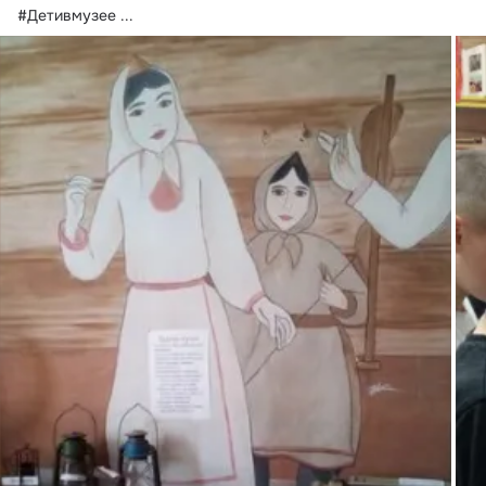
#Детивмузее
 ...