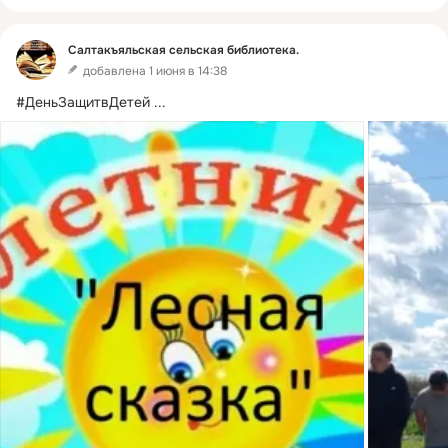
Салтакъяльская сельская библиотека.
добавлена 1 июня в 14:38
#ДеньЗащитвДетей
 ...