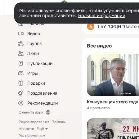
Мы используем cookie-файлы, чтобы улучшить сервис
законный представитель.
Больше информации
Левая
Главная
колонка
ГБУ "СРЦН "Ласточка" Шатковск
Видео
Группы
Все видео
Люди
Публикации
Игры
Подарки
Поздравления
Рекомендации
4 просмотра
Сменить язык
Рекламодателям
Помощь
Новости
Ещё
Мы применяем