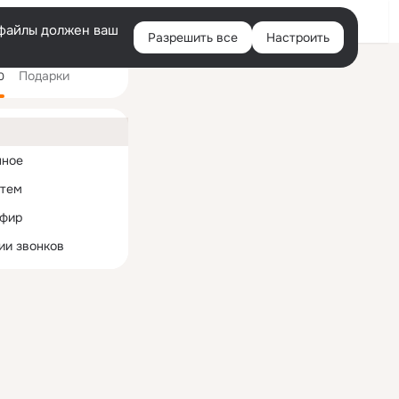
Войти
e-файлы должен ваш
Разрешить все
Настроить
Правая
Подарки
колонка
0
ная
нное
 тем
эфир
ии звонков