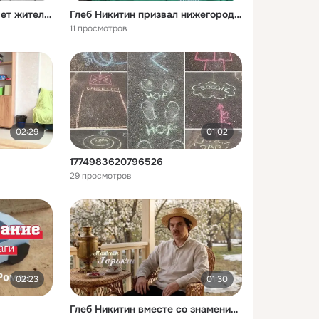
Глеб Никитин поздравляет жителей региона с Днём Победы
Глеб Никитин призвал нижегородцев отдать свой голос за благоустройство региона
11 просмотров
02:29
01:02
1774983620796526
29 просмотров
02:23
01:30
Глеб Никитин вместе со знаменитыми нижегородцами поздравляет всех женщин с 8 марта