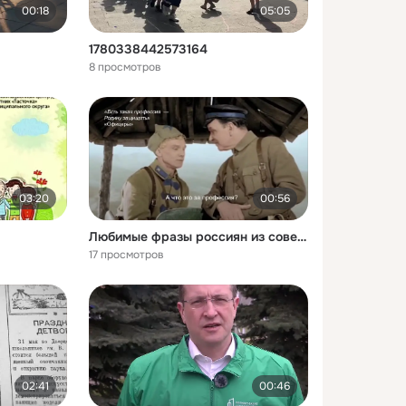
00:18
05:05
1780338442573164
8 просмотров
03:20
00:56
Любимые фразы россиян из советских военных фильмов
17 просмотров
02:41
00:46