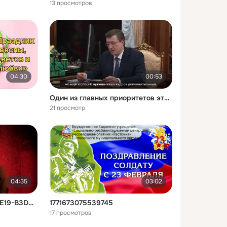
13 просмотров
04:30
00:53
Один из главных приоритетов это демография
21 просмотр
04:35
03:02
copy_88E7C895-E852-4E19-B3D8-443C69D328C2
1771673075539745
17 просмотров