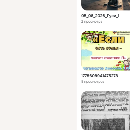
05_06_2026_Гуси_1
2 просмотра
1778608941475278
8 просмотров