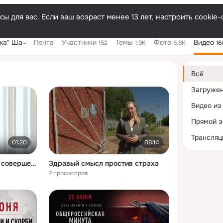
ы для вас. Если ваш возраст менее 13 лет, настроить cooki
ого района"
Лента
Участники
Темы
Фото
Видео
152
1.9K
6.8K
16
Дополнитель
колонка
Всё
Загруже
Видео из
Прямой 
Трансляц
01:20
08:14
Конкуренция этого года совершенно иная
Здравый смысл простив страха
7 просмотров