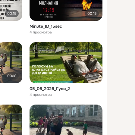
00:15
00:15
Minute_ID_15sec
4 просмотра
00:18
00:15
05_06_2026_Гуси_2
4 просмотра