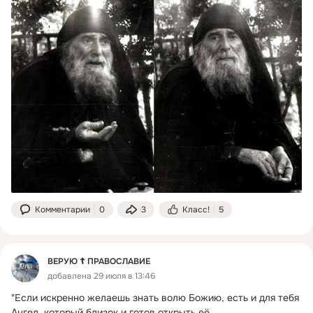
Комментарии
0
3
Класс!
5
ВЕРУЮ ☦️ ПРАВОСЛАВИЕ
добавлена 29 июля в 13:46
"Если искренно желаешь знать волю Божию, есть и для тебя 
Ангел, который близок и готов открыть её.
 ...