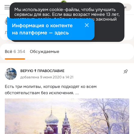
Войти
Мы используем cookie-файлы, чтобы улучшить
сервисы для вас. Если ваш возраст менее 13 лет,
настроить cookie-файлы должен ваш законный
ВЕРУЮ ☦️ ПРАВОСЛАВИЕ
представитель.
Больше информации
Информация о контенте
Разрешить все
Настроить
на платформе — здесь
Лента
Участники
Темы
Фото
Ещё
19K
6.3K
6.9K
Дополнительная
колонка
Всё
6 354
Обсуждаемые
ВЕРУЮ ☦️ ПРАВОСЛАВИЕ
добавлена 9 июня 2020 в 14:21
Есть три молитвы, которые подходят ко всем 
обстоятельствам без исключения.
 ...