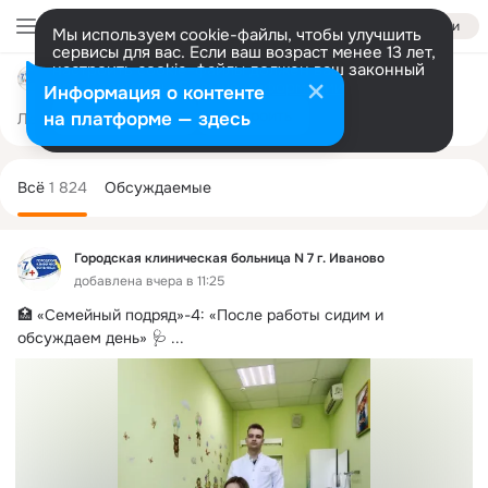
Войти
Мы используем cookie-файлы, чтобы улучшить
сервисы для вас. Если ваш возраст менее 13 лет,
настроить cookie-файлы должен ваш законный
Городская клиническая больница N 7 г. Иваново
представитель.
Больше информации
Информация о контенте
Разрешить все
Настроить
на платформе — здесь
Лента
Участники
Темы
Фото
Ещё
1.2K
1.8K
3.1K
Дополнительная
колонка
Всё
1 824
Обсуждаемые
Городская клиническая больница N 7 г. Иваново
добавлена вчера в 11:25
🏥 «Семейный подряд»-4: «После работы сидим и 
обсуждаем день» 🩺
 ...