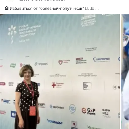
🏥 Избавиться от "болезней-попутчиков" 👩‍⚕👨‍⚕
 ...