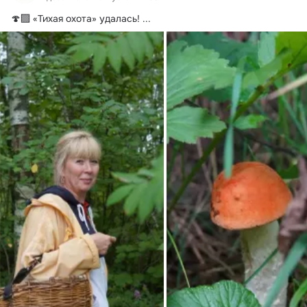
🍄‍🟫 «Тихая охота» удалась!
 ...