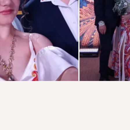
Присоединяйтесь к ОК, чтобы подписаться на группу и
комментировать публикации.
Войти
Зарегистрироваться
Комментарии
7
2
Класс!
15
Городская клиническая больница N 7 г. Иваново