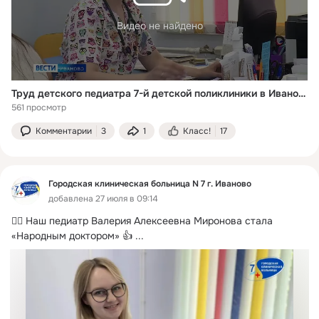
Видео не найдено
Труд детского педиатра 7-й детской поликлиники в Иванове высоко ценят маленькие пациенты и их родители
561 просмотр
Комментарии
3
1
Класс!
17
Городская клиническая больница N 7 г. Иваново
добавлена 27 июля в 09:14
👩‍⚕ Наш педиатр Валерия Алексеевна Миронова стала 
«Народным доктором» 👍
 ...