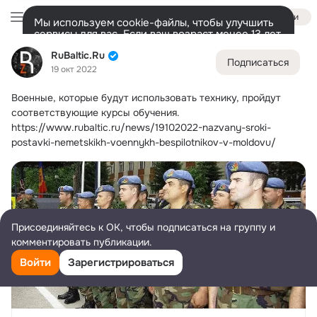
Войти
Мы используем cookie-файлы, чтобы улучшить
сервисы для вас. Если ваш возраст менее 13 лет,
настроить cookie-файлы должен ваш законный
RuBaltic.Ru
RuBaltic.Ru
представитель.
Больше информации
Подписаться
19 окт 2022
Разрешить все
Настроить
Лента
Участники
Темы
Видео
Подарки
72K
49K
313
Военные, которые будут использовать технику, пройдут 
Дополнительная
соответствующие курсы обучения.
колонка
Всё
49 591
Обсуждаемые
https://www.rubaltic.ru/news/19102022-nazvany-sroki-
postavki-nemetskikh-voennykh-bespilotnikov-v-moldovu/
Присоединяйтесь к ОК, чтобы подписаться на группу и
комментировать публикации.
Войти
Зарегистрироваться