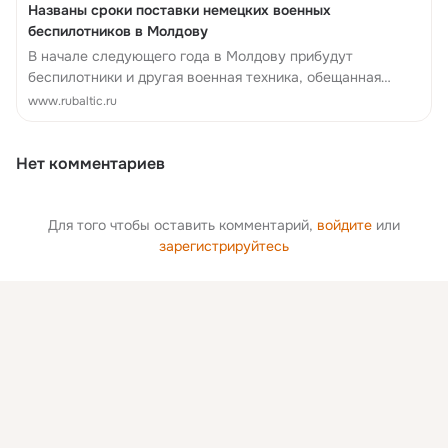
Названы сроки поставки немецких военных
беспилотников в Молдову
В начале следующего года в Молдову прибудут
беспилотники и другая военная техника, обещанная
Германией для армии республики. Об этом заявил
www.rubaltic.ru
министр обороны страны Анатолий Носатый.
Нет комментариев
Для того чтобы оставить комментарий,
войдите
или
зарегистрируйтесь