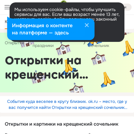
Войти
Мы используем cookie-файлы, чтобы улучшить
сервисы для вас. Если ваш возраст менее 13 лет,
настроить cookie-файлы должен ваш законный
Категории
представитель.
Больше информации
Информация о контенте
Разрешить все
Настроить
на платформе — здесь
Религиозные
крещенский
Открытки
праздники
сочельник
Открытки на
крещенский
сочельник
События куда веселее в кругу близких. ok.ru – место, где у
вас получится найти Открытки на крещенский сочельник.
Удачи!
Открытки и картинки на крещенский сочельник