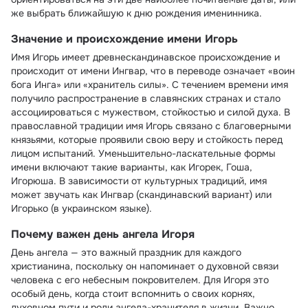
же выбрать ближайшую к дню рождения именинника.
Значение и происхождение имени Игорь
Имя Игорь имеет древнескандинавское происхождение и
происходит от имени Ингвар, что в переводе означает «воин
бога Инга» или «хранитель силы». С течением времени имя
получило распространение в славянских странах и стало
ассоциироваться с мужеством, стойкостью и силой духа. В
православной традиции имя Игорь связано с благоверными
князьями, которые проявили свою веру и стойкость перед
лицом испытаний. Уменьшительно-ласкательные формы
имени включают такие варианты, как Игорек, Гоша,
Игорюша. В зависимости от культурных традиций, имя
может звучать как Ингвар (скандинавский вариант) или
Игорько (в украинском языке).
Почему важен день ангела Игоря
День ангела — это важный праздник для каждого
христианина, поскольку он напоминает о духовной связи
человека с его небесным покровителем. Для Игоря это
особый день, когда стоит вспомнить о своих корнях,
духовном пути и роли ангела-хранителя в жизни. Важно