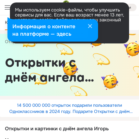
Войти
Мы используем cookie-файлы, чтобы улучшить
сервисы для вас. Если ваш возраст менее 13 лет,
настроить cookie-файлы должен ваш законный
Категории
представитель.
Больше информации
Информация о контенте
Разрешить все
Настроить
на платформе — здесь
Открытки
День Ангела
по имени
Игорь
Открытки с
днём ангела
Игорь
14 500 000 000 открыток подарили пользователи
Одноклассников в 2024 году. Подарите Открытки с днём
ангела Игорь родственникам.
Открытки и картинки с днём ангела Игорь