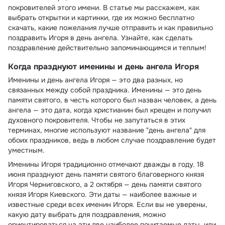
покровителей этого имени. В статье мы расскажем, как
выбрать открытки и картинки, где их можно бесплатно
скачать, какие пожелания лучше отправить и как правильно
поздравить Игоря в день ангела. Узнайте, как сделать
поздравление действительно запоминающимся и теплым!
Когда празднуют именины и день ангела Игоря
Именины и день ангела Игоря — это два разных, но
связанных между собой праздника. Именины — это день
памяти святого, в честь которого был назван человек, а день
ангела — это дата, когда христианин был крещен и получил
духовного покровителя. Чтобы не запутаться в этих
терминах, многие используют название "день ангела" для
обоих праздников, ведь в любом случае поздравление будет
уместным.
Именины Игоря традиционно отмечают дважды в году. 18
июня празднуют день памяти святого благоверного князя
Игоря Черниговского, а 2 октября — день памяти святого
князя Игоря Киевского. Эти даты — наиболее важные и
известные среди всех именин Игоря. Если вы не уверены,
какую дату выбрать для поздравления, можно
ориентироваться на эти две наиболее почитаемые даты, или