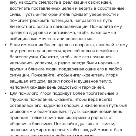
ему находить смелость в реализации своих идей,
достигать поставленных целей и верить в собственные
силы. Пусть ангел-хранитель придает уверенности и
помогает раскрыть потенциал, направляя на путь
личностного роста и самореализации. Пожелайте ему
крепкого здоровья и оптимизма, чтобы даже самые
амбициозные мечты стали реальностью.
Если именинник более зрелого возраста, пожелайте ему
внутреннего равновесия, крепкой веры и семейного
благополучия. Скажите, чтобы все его начинания
увенчались успехом, а рядом всегда были надежные
друзья и близкие люди, поддерживающие его в любой
ситуации. Пожелайте, чтобы ангел-хранитель Игоря
защищал его дом, дарил покой и душевное тепло,
наполняя каждый день радостью и гармонией.
Для пожилого Игоря подойдут более трогательные и
глубокие пожелания. Скажите, чтобы вера всегда
оставалась его надежной опорой, а жизненный путь был
спокойным и безмятежным. Пусть каждый новый день
приносит только приятные сюрпризы и радость от
общения с близкими. Пожелайте долгих лет жизни,
здоровья и умиротворения, чтобы каждый момент был
наполнен светлыми и добрыми мыслями.