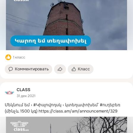
1 класс
Комментировать
Класс
CLASS
31 дек 2021
Մեկնում եմ › #Կիսլովոդսկ › կտեղափոխեմ՝ #ուղեբեռ 
(մինչև 1500 կգ)
https://class.am/am/announcement/329