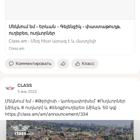
Մեկնում եմ › Երևան - Գելենջիկ › փաստաթուղթ,
ուղեբեռ, ուղևորներ
Class.am › Մեզ հետ արագ է և մատչելի
Class.am
Комментировать
Класс
CLASS
5 янв 2022
Մեկնում եմ › #Թբիլիսի › կտեղափոխեմ՝ #Ուղևորներ 
(մինչև 8 ուղևոր) և #ձեռքիուղեբեռ (մինչև 50 կգ)
https://class.am/am/announcement/334