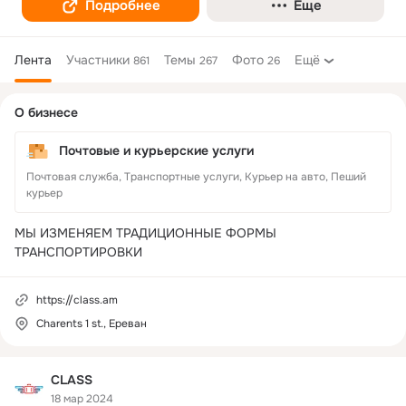
Подробнее
Еще
Лента
Участники
Темы
Фото
Ещё
861
267
26
Дополнительная
О бизнесе
колонка
Почтовые и курьерские услуги
Почтовая служба, Транспортные услуги, Курьер на авто, Пеший
курьер
МЫ ИЗМЕНЯЕМ ТРАДИЦИОННЫЕ ФОРМЫ 
ТРАНСПОРТИРОВКИ
https://class.am
Charents 1 st., Ереван
CLASS
18 мар 2024