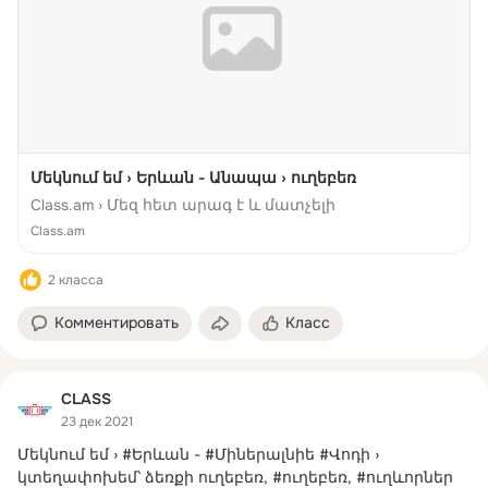
Մեկնում եմ › Երևան - Անապա › ուղեբեռ
Class.am › Մեզ հետ արագ է և մատչելի
Class.am
2 класса
Комментировать
Класс
CLASS
23 дек 2021
Մեկնում եմ › #Երևան - #Միներալնիե #Վոդի › 
կտեղափոխեմ՝ ձեռքի ուղեբեռ, #ուղեբեռ, #ուղևորներ