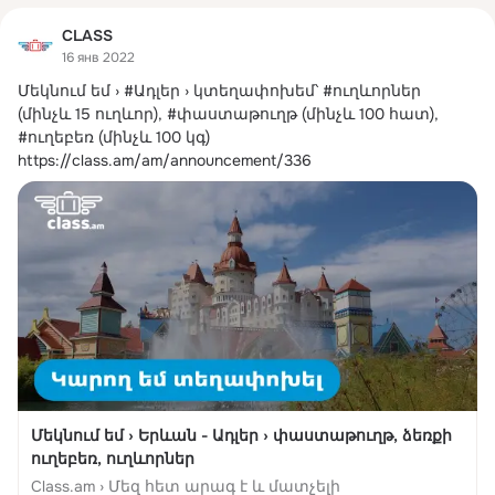
CLASS
16 янв 2022
Մեկնում եմ › #Ադլեր › կտեղափոխեմ՝ #ուղևորներ 
(մինչև 15 ուղևոր), #փաստաթուղթ (մինչև 100 հատ), 
#ուղեբեռ (մինչև 100 կգ)
https://class.am/am/announcement/336
Մեկնում եմ › Երևան - Ադլեր › փաստաթուղթ, ձեռքի
ուղեբեռ, ուղևորներ
Class.am › Մեզ հետ արագ է և մատչելի