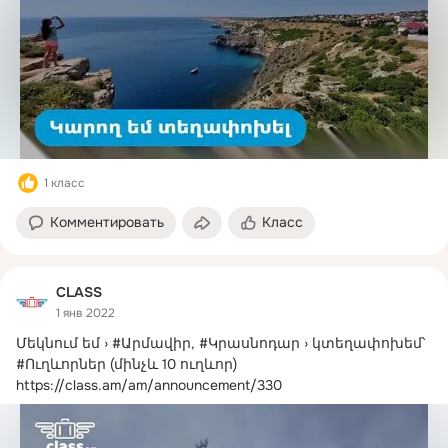
1 класс
Комментировать
Класс
CLASS
1 янв 2022
Մեկնում եմ › #Արմավիր, #Կրասնոդար › կտեղափոխեմ՝ 
#Ուղևորներ (մինչև 10 ուղևոր)
https://class.am/am/announcement/330