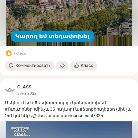
1 класс
Комментировать
Класс
CLASS
3 янв 2022
Մեկնում եմ › #Սեվաստոպոլ › կտեղափոխեմ՝ 
#Ուղևորներ (մինչև 35 ուղևոր) և #ձեռքիուղեբեռ (մինչև 
150 կգ)
https://class.am/am/announcement/325