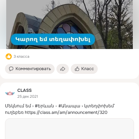
3 класса
Комментировать
Класс
CLASS
25 дек 2021
Մեկնում եմ › #Երևան - #Անապա › կտեղփոխեմ՝ 
ուղեբեռ
https://class.am/am/announcement/320