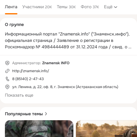
Лента
Участники
Темы
Фото
Ещё
20K
30K
37K
Дополнительная
О группе
колонка
Информационный портал "Znamensk.info" ("Знаменск.инфо"), 
официальная страница / Заявление о регистрации в 
Роскомнадзор № 4984444489 от 31.12.2024 года / свид. о 
регистрации СМИ ИА №ФС30-0020Р от 04.02.2008/
Администратор:
Znamensk INFO
http://znamensk.info/
8 (85140) 2-47-43
ул. Ленина, д. 22, оф. 8, г. Знаменск (Астраханская область)
Показать еще
Популярные темы