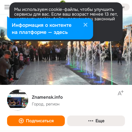
Войти
Мы используем cookie-файлы, чтобы улучшить
сервисы для вас. Если ваш возраст менее 13 лет,
настроить cookie-файлы должен ваш законный
представитель.
Больше информации
Информация о контенте
Разрешить все
Настроить
на платформе — здесь
Znamensk.info
Город, регион
Подписаться
Еще