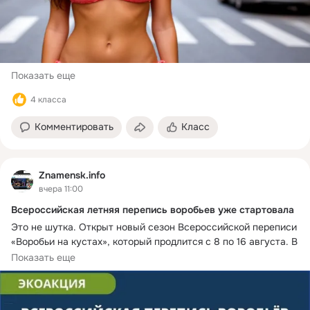
Показать еще
4 класса
Комментировать
Класс
Znamensk.info
вчера 11:00
Всероссийская летняя перепись воробьев уже стартовала
Это не шутка. Открыт новый сезон Всероссийской переписи 
«Воробьи на кустах», который продлится с 8 по 16 августа. В 
Астраханском биосферном заповеднике объяснили, для чего 
Показать еще
считать воробьев. Эта простая и непримечательная птичка 
становится индикатором здоровья городов. Она уничтожает 
колоссальное количество вредителей растений: гусениц, 