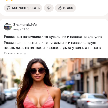
Комментировать
Класс
Znamensk.info
вчера 12:30
Россиянам напомнили, что купальник и плавки не для улиц
Россиянам напомнили, что купальники и плавки следует 
носить лишь на пляжах или зонах отдыха у воды, а также в 
местах, где разрешается загорать. Появление на улице в 
Показать еще
столь минималистичном «наряде», а также в магазине или 
общественном транспорте грозит штрафом. Согласно букве 
закона, такой вид может оскорблять человеческое 
достоинство.
В комментарии руководитель коллегии адвокатов, доцент 
кафедры правового регулирования бизнеса и гражданского 
судопроизводства университета Евгения Мазка сообщила, 
что ст.20.1 КоАП России предусматривает ответственность 
за мелкое хулиганство, в том числе за «нарушение 
общественного порядка, выражающее явное