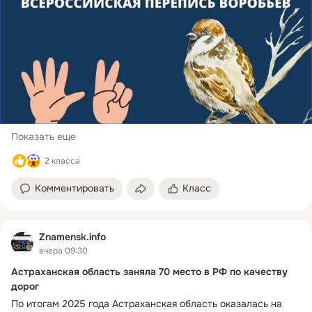
тли, жуков-листоедов и других насекомых. 
В условиях города, где мало естественных хищников, 
воробьи становятся главными защитниками парков и 
скверов, спасая деревья без применения химических 
пестицидов. При этом в последнее время во многих странах 
мира отмечается снижение численности воробьёв. А это 
значи
Показать еще
2 класса
Комментировать
Класс
Znamensk.info
вчера 09:30
Астраханская область заняла 70 место в РФ по качеству
дорог
По итогам 2025 года Астраханская область оказалась на 