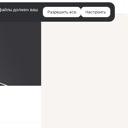
Войти
e-файлы должен ваш
Разрешить все
Настроить
Правая
колонка