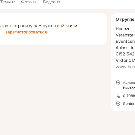
Темы
Фото
Видео
69
612
19
Дополнитель
О группе
колонка
отреть страницу вам нужно
войти
или
Hochzeit 
зарегистрироваться
Veranstalt
Eventcent
Anlass. I
0152 5421
www.hoch
Админ
01708
Gerden