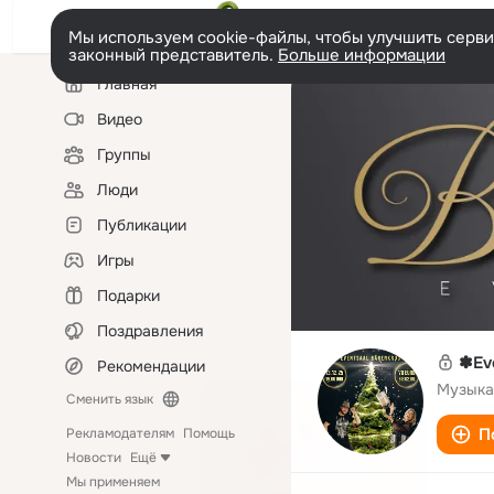
Мы используем cookie-файлы, чтобы улучшить сервис
законный представитель.
Больше информации
Левая
Главная
колонка
Видео
Группы
Люди
Публикации
Игры
Подарки
Поздравления
✽Ev
Рекомендации
Музыка
Сменить язык
П
Рекламодателям
Помощь
Новости
Ещё
Мы применяем