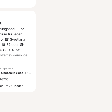
ная
& 
ungssaal  - Ihr 
rum für jeden 
nfo: ☎ Swetlana 
 16 57 oder ☎ 
Viktor 0170 889 37 55 
zeit.sv-remix.de
истратор:
Виктор Светлана Леер ♫♪ SV-REMIX ♫♪
893755
er Str. 26, Мелле