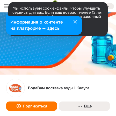
Войти
Мы используем cookie-файлы, чтобы улучшить
сервисы для вас. Если ваш возраст менее 13 лет,
настроить cookie-файлы должен ваш законный
представитель.
Больше информации
Информация о контенте
Разрешить все
Настроить
на платформе — здесь
ВодаВам доставка воды I Калуга
Подписаться
Еще