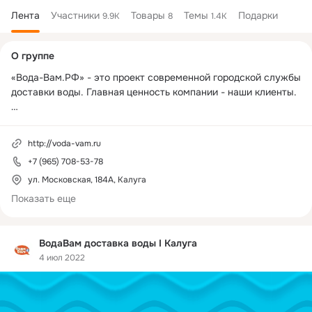
Лента
Участники
Товары
Темы
Подарки
9.9K
8
1.4K
Дополнительная
О группе
колонка
«Вода-Вам.РФ» - это проект современной городской службы 
доставки воды. Главная ценность компании - наши клиенты.

• Вы получаете продукт только лучшего качества! 

• Мы сотрудничаем с проверенными производителями 
http://voda-vam.ru
бутилированных вод!

+7 (965) 708-53-78
• Ответственные сотрудники компании регулярно посещают 
заводы-изготовители и следят за качеством продукта, 
ул. Московская, 184А, Калуга
который поступает на наши склады!

Показать еще
• С момента получения заказа и до момента его доставки, 
мы постоянно остаемся на связи! Именно это позволяет нам 
доставлять воду в действительно удобное для вас время!
ВодаВам доставка воды I Калуга
4 июл 2022