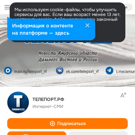
Войти
Мы используем cookie-файлы, чтобы улучшить
сервисы для вас. Если ваш возраст менее 13 лет,
настроить cookie-файлы должен ваш законный
представитель.
Больше информации
Информация о контенте
Разрешить все
Настроить
на платформе — здесь
ТЕЛЕПОРТ.РФ
Интернет-СМИ
Подписаться