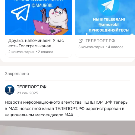
Друзья, напоминаем! У нас
ТЕЛЕПОРТ.РФ
есть Телеграм-канал
3 комментария
4 класса
https://t.me/amurobl Ещё
2 комментария
2 класса
больше новостей Амурской
области! Подписывайся,
ждём именно тебя😉
Закреплено
ТЕЛЕПОРТ.РФ
23 сен 2025
Новости информационного агентства
ТЕЛЕПОРТ.РФ теперь 
в МАХ: новостной канал ТЕЛЕПОРТ.РФ зарегистрирован в 
национальном мессенджере MАХ.
 ...