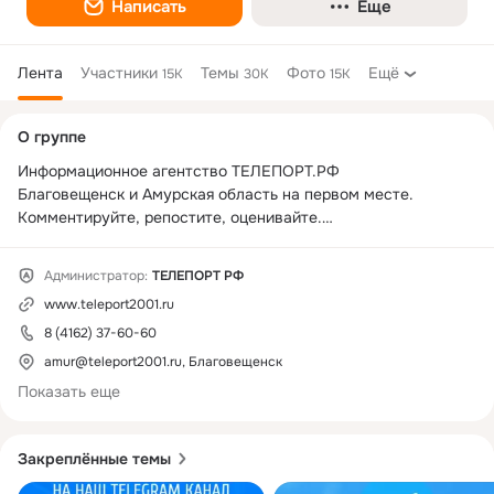
Написать
Еще
Лента
Участники
Темы
Фото
Ещё
15K
30K
15K
Дополнительная
О группе
колонка
Информационное агентство ТЕЛЕПОРТ.РФ

Благовещенск и Амурская область на первом месте. 
Комментируйте, репостите, оценивайте.

https://www.gosuslugi.ru/snet/673da1229d804a279bc8671a
Администратор:
ТЕЛЕПОРТ РФ
www.teleport2001.ru
Сайт ТЕЛЕПОРТ.РФ 

МАХ👉🏻
https://max.ru/teleport_rf
8 (4162) 37-60-60
Телеграм👉🏻
https://t.me/amurobl
amur@teleport2001.ru, Благовещенск
VK 👉🏻
https://vk.com/teleport_rf
Показать еще
➡️Реклама на сайте ТЕЛЕПОРТ.РФ и в телеграм-канале 👉🏻
https://www.teleport2001.ru/about
Закреплённые темы