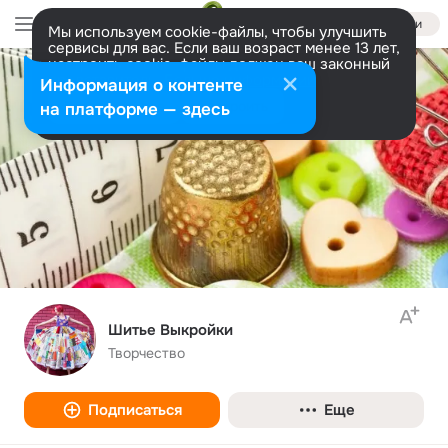
Войти
Мы используем cookie-файлы, чтобы улучшить
сервисы для вас. Если ваш возраст менее 13 лет,
настроить cookie-файлы должен ваш законный
представитель.
Больше информации
Информация о контенте
Разрешить все
Настроить
на платформе — здесь
Шитье Выкройки
Творчество
Подписаться
Еще