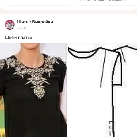
#моделированиеодежды#п
шив#простыевыкройки
Шитье Выкройки
22:00
Шьем платье