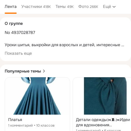
Лента
Участники
Темы
Фото
Ещё
418K
49K
266K
Дополнительная
О группе
колонка
No 4937028787

Уроки шитья, выкройки для взрослых и детей, интересные 
идеи и многое другое. Присоединяйтесь!
Показать еще
Популярные темы
Платья
Детали одежды✂️🧵✂️Идеи
для вдохновения
1 комментарий
10 классов
#деталиодежды#шитьеикр
1 комментарий
6 классов