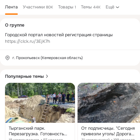
Лента
Участники
Товары
Темы
Ещё
80K
1
44K
Дополнительная
О группе
колонка
Городской портал новостей регистрация страницы  
https://clck.ru/3EjK7h
г. Прокопьевск (Кемеровская область)
Популярные темы
Тырганский парк.
От подписчицы. "Сегодня
Перезагрузка. Готовность
привезли уголь! Дорога
объекта 30%. В Тырганском
обвалилась под Камазам п