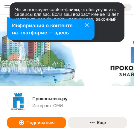
Войти
Мы используем cookie-файлы, чтобы улучшить
сервисы для вас. Если ваш возраст менее 13 лет,
настроить cookie-файлы должен ваш законный
представитель.
Больше информации
Информация о контенте
Разрешить все
Настроить
на платформе — здесь
Прокопьевск.ру
Интернет-СМИ
Подписаться
Еще