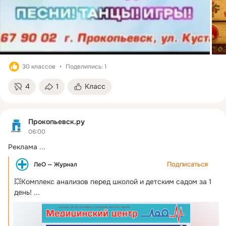
30 классов
Поделились: 1
4
1
Класс
Прокопьевск.ру
06:00
Реклама
 ...
Подписаться
ЛеО — Журнал
💥Комплекс анализов перед школой и детским садом за 1 
день!
 ...