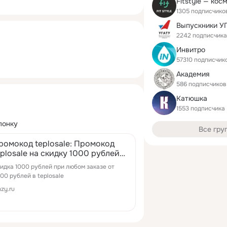
1305 подписчико
Выпускники У
2242 подписчика
Инвитро
57310 подписчик
Академия
586 подписчиков
Катюшка
1553 подписчика
лонку
Все гру
ромокод teplosale: Промокод
eplosale на скидку 1000 рублей
акции #скидки #распродажа
идка 1000 рублей при любом заказе от
промокод #купоны #доставка
00 рублей в teplosale
бесплатно #бонус #teplosale
zy.ru
amzy