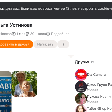
ы для вас. Если ваш возраст менее 13 лет, настроить cooki
Последни
ьга Устинова
Москва
1 мая
39 школа
Подробнее
обавить в друзья
Написать
Друзья
19
Dia Camera
Джео Групп Ра
Москва
Пухова Ксени
Москва
Тибет-Shop Ко