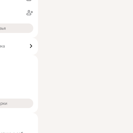
зья
ика
арки