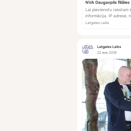
NVA Daugavpils filiāles
Lai pievienotu rakstam 
informācija. IP adrese, n
redakcijai un tā netiek 
Latgales Laiks
Фид
Latgales Laiks
22 янв 2019