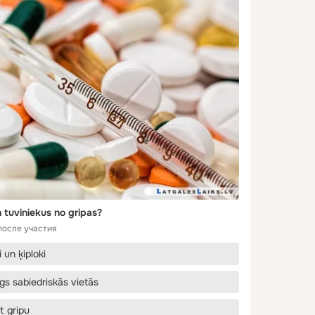
 tuviniekus no gripas?
после участия
 un ķiploki
gs sabiedriskās vietās
t gripu