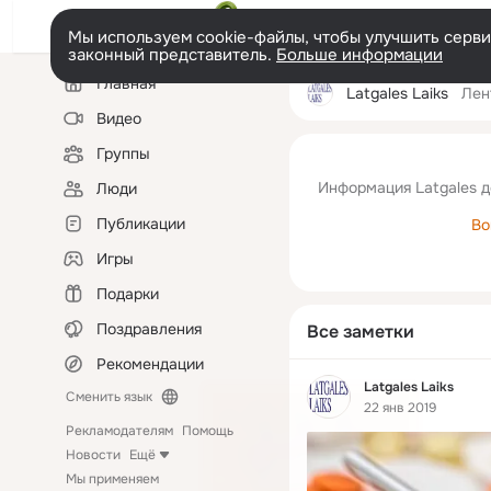
Мы используем cookie-файлы, чтобы улучшить сервис
законный представитель.
Больше информации
Левая
Главная
колонка
Latgales Laiks
Лен
Видео
Группы
Информация Latgales д
Люди
Публикации
Во
Игры
Подарки
Поздравления
Все заметки
Рекомендации
Фид
Latgales Laiks
Сменить язык
22 янв 2019
Рекламодателям
Помощь
Новости
Ещё
Мы применяем