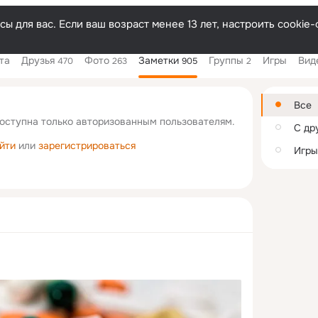
Русски
ы для вас. Если ваш возраст менее 13 лет, настроить cooki
та
Друзья
Фото
Заметки
Группы
Игры
Вид
470
263
905
2
Дополнитель
колонка
Все
оступна только авторизованным пользователям.
С др
йти
или
зарегистрироваться
Игры