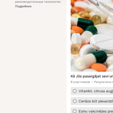
рекомендательные технологии
Подробнее
Kā Jūs pasargājat sevi un
8 участников
Результаты 
Vitamīni, citrusa augļi
Cenšos būt piesardzī
Esmu vakcinējies pre