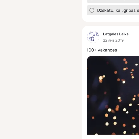
Uzskatu, ka „gripas 
Фид
Latgales Laiks
22 янв 2019
100+ vakances