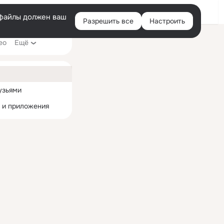
Помощь
Войти
й
e-файлы должен ваш
Разрешить все
Настроить
Правая
ео
Ещё
колонка
ная
узьями
 и приложения