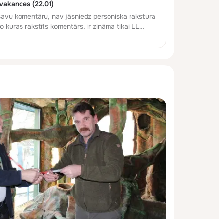
 vakances (22.01)
savu komentāru, nav jāsniedz personiska rakstura
o kuras rakstīts komentārs, ir zināma tikai LL
izsniegta trešajām personām.