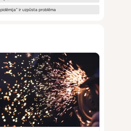
epidēmija” ir uzpūsta problēma