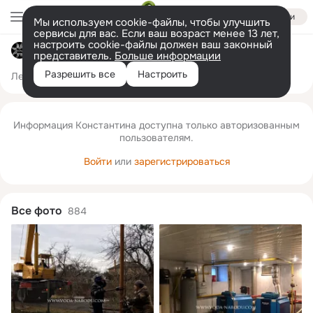
Войти
Мы используем cookie-файлы, чтобы улучшить
сервисы для вас. Если ваш возраст менее 13 лет,
настроить cookie-файлы должен ваш законный
Константин Золотовский
представитель.
Больше информации
Разрешить все
Настроить
Лента
Друзья
Фото
Заметки
Ещё
107
884
675
Информация Константина доступна только авторизованным
пользователям.
Войти
или
зарегистрироваться
Все фото
884