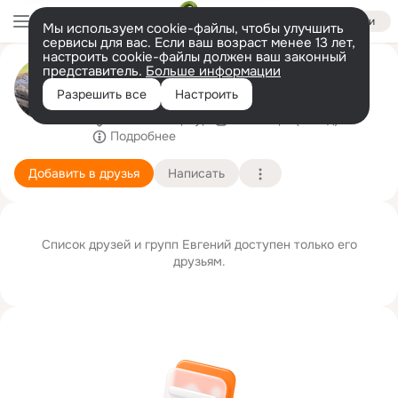
Войти
Мы используем cookie-файлы, чтобы улучшить
сервисы для вас. Если ваш возраст менее 13 лет,
настроить cookie-файлы должен ваш законный
Eвгений Oнищенко
представитель.
Больше информации
Каждому своё!
Разрешить все
Настроить
Санкт-Петербург
26 января (51 год)
Подробнее
Добавить в друзья
Написать
Список друзей и групп Eвгений доступен только его
друзьям.