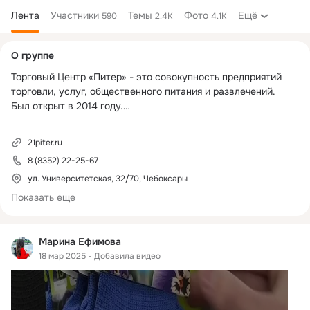
Лента
Участники
Темы
Фото
Ещё
590
2.4K
4.1K
Дополнительная
О группе
колонка
Торговый Центр «Питер» - это совокупность предприятий 
торговли, услуг, общественного питания и развлечений.

Был открыт в 2014 году.

Мы работаем с 10:00 до 21:00 каждый день.

21piter.ru
8 (8352) 22-25-67
Магазин Spar работает с 06:00 до 01:00 каждый день.

ул. Университетская, 32/70, Чебоксары
Подпишись, чтобы не пропустить акции и конкурсы 😎

Показать еще
Задавай вопросы, делись опытом и оставляй предложения в 
личные сообщения сообщества!

Марина Ефимова
18 мар 2025
Добавила видео
#тцпитер