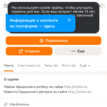
Войти
Мы используем cookie-файлы, чтобы улучшить
сервисы для вас. Если ваш возраст менее 13 лет,
настроить cookie-файлы должен ваш законный
представитель.
Больше информации
Информация о контенте
orsha.eu
Разрешить все
Настроить
на платформе — здесь
Интернет-СМИ
Подписаться
Открыть
Еще
Лента
Участники
Темы
Фото
Ещё
3.1K
16K
10K
Дополнительная
О группе
колонка
Навіны Аршанскага рэгіёну на сайце 
http://orsha.eu
Новости Оршанского региона на сайте 
http://orsha.eu
http://orsha.eu