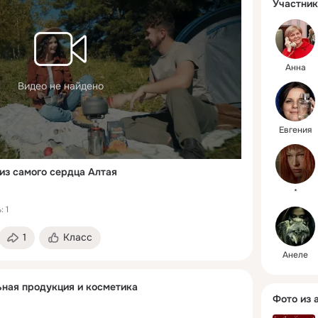
Минералы
Участник
травы, ор
совершен
созданны
При созд
Анна
продукто
Видео не найдено
современ
высокоте
процессы
Евгения
позволяю
целитель
природны
из самого сердца Алтая
*
 1
1
Класс
Анеле
ьная продукция и косметика
Фото из 