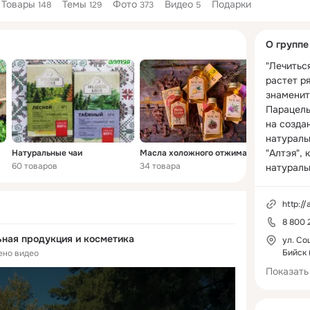
Товары
Темы
Фото
Видео
Подарки
148
129
373
5
Дополнитель
О группе
колонка
"Лечиться
растет ря
знаменит
Парацель
на создан
натураль
"Алтэя", 
Натуральные чаи
Масла холожного отжима
60 товаров
34 товара
32 товара
натураль
масла, тр
кремы, ка
http://
морская 
8 800 
витамино
ьная продукция и косметика
вода и с
ул. Соц
Бийск 
ено видео
аэрозоли,
вашу крас
Показать
Богатства