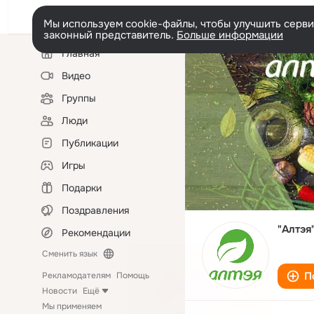
Мы используем cookie-файлы, чтобы улучшить сервис
законный представитель.
Больше информации
Левая
Главная
колонка
Видео
Группы
Люди
Публикации
Игры
Подарки
Поздравления
"Алтэя
Рекомендации
Сменить язык
П
Рекламодателям
Помощь
Новости
Ещё
Мы применяем