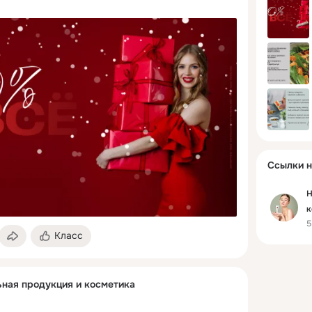
Ссылки н
Н
к
5
Класс
ьная продукция и косметика