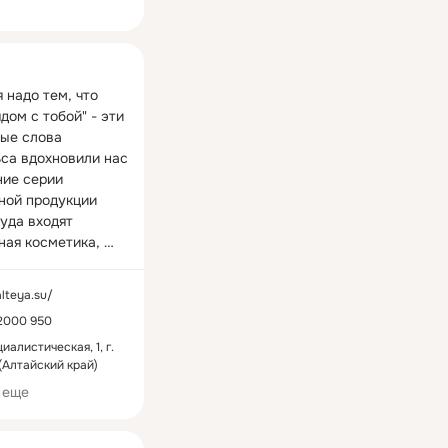
ная
 надо тем, что 
дом с тобой" - эти 
ые слова 
са вдохновили нас 
ие серии 
ной продукции 
куда входят 
Комплексы минералов и витаминов
Каши
Домашняя аптечка
0 товаров
1 товар
ная косметика, 
авяные чаи, 
ши, глина, 
alteya.su/
соль, комплексы 
2000 950
в, термальная 
пециальные 
иалистическая, 1, г.
(Алтайский край)
 чтобы сохранить 
оту и здоровье.

 еще
 Алтая уникальны. 