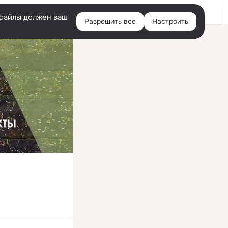
Войти
e-файлы должен ваш
Разрешить все
Настроить
Правая
колонка