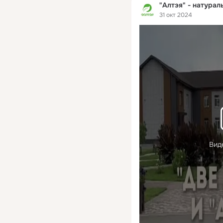
"Алтэя" - натурал
31 окт 2024
Вид