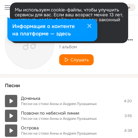
Войти
Мы используем cookie-файлы, чтобы улучшить
сервисы для вас. Если ваш возраст менее 13 лет,
настроить cookie-файлы должен ваш законный
представитель.
Больше информации
Исполнитель
Информация о контенте
Разрешить все
Настроить
на платформе — здесь
Песни на стихи Анны и Андрея Лукашиных
1 альбом
Слушать
Песни
Доченька
4:20
Песни на стихи Анны и Андрея Лукашиных
Позвони по небесной линии
3:55
Песни на стихи Анны и Андрея Лукашиных
Острова
4:39
Песни на стихи Анны и Андрея Лукашиных