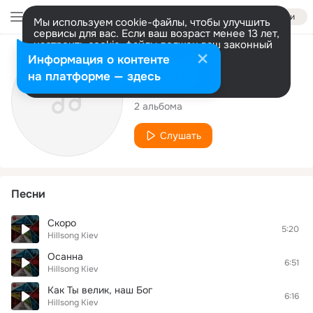
Войти
Мы используем cookie-файлы, чтобы улучшить
сервисы для вас. Если ваш возраст менее 13 лет,
настроить cookie-файлы должен ваш законный
представитель.
Больше информации
Исполнитель
Информация о контенте
Разрешить все
Настроить
на платформе — здесь
Hillsong Kiev
2 альбома
Слушать
Песни
Скоро
5:20
Hillsong Kiev
Осанна
6:51
Hillsong Kiev
Как Ты велик, наш Бог
6:16
Hillsong Kiev