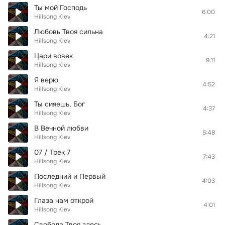
Ты мой Господь
6:00
Hillsong Kiev
Любовь Твоя сильна
4:21
Hillsong Kiev
Цари вовек
9:11
Hillsong Kiev
Я верю
4:52
Hillsong Kiev
Ты сияешь, Бог
4:37
Hillsong Kiev
В Вечной любви
5:48
Hillsong Kiev
07 / Трек 7
7:43
Hillsong Kiev
Последний и Первый
4:03
Hillsong Kiev
Глаза нам открой
4:01
Hillsong Kiev
Свобода Твоя здесь