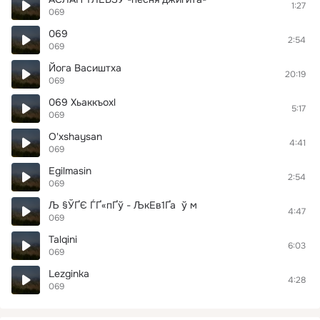
1:27
069
069
2:54
069
Йога Васиштха
20:19
069
069 Хьаккъохl
5:17
069
O'xshaysan
4:41
069
Egilmasin
2:54
069
Љ §ЎҐЄ ЃҐ«пҐў - ЉкЕ­в1Ґа ў м
4:47
069
Talqini
6:03
069
Lezginka
4:28
069