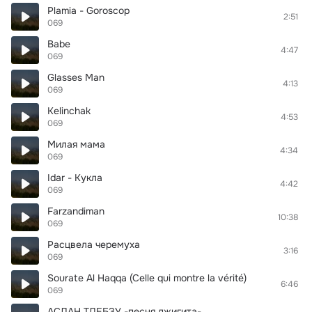
Plamia - Goroscop
2:51
069
Babe
4:47
069
Glasses Man
4:13
069
Kelinchak
4:53
069
Милая мама
4:34
069
Idar - Кукла
4:42
069
Farzandiman
10:38
069
Расцвела черемуха
3:16
069
Sourate Al Haqqa (Celle qui montre la vérité)
6:46
069
АСЛАН ТЛЕБЗУ -песня джигита-