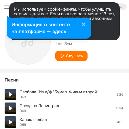
Войти
Мы используем cookie-файлы, чтобы улучшить
сервисы для вас. Если ваш возраст менее 13 лет,
настроить cookie-файлы должен ваш законный
представитель.
Больше информации
Исполнитель
Информация о контенте
Разрешить все
Настроить
на платформе — здесь
069
1 альбом
Слушать
Песни
Свобода [Из к/ф "Бумер. Фильм второй"]
3:26
069
Поезд на Ленинград
4:44
069
Капают слёзы
4:13
069